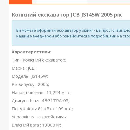
Колісний екскаватор JCB JS145W 2005 рік
Ви можете оформити екскаватор у лізинг - це просто, вигідно
нашим менеджером або ознайомтеся з подробицями на стор
Характеристики:
Тип : Колісний екскаватор;
Марка : JCB;
Модель : JS145W;
Рік випуску : 2005;
Напрацювання : 11.224 м. ч.;
Двигун : Isuzu 4BG1TRA-05;
Потужність: 81 кВт / 109 л. с.;
Управління на джойстиках;
Власний вага : 13000 кг;