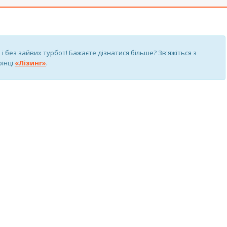
 і без зайвих турбот! Бажаєте дізнатися більше? Зв'яжіться з
інці
«Лізинг»
.