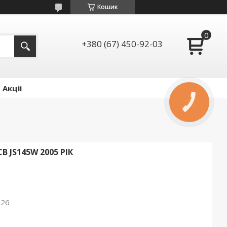
Кошик
+380 (67) 450-92-03
Акціі
КНОПКА
ЗВ'ЯЗКУ
 JS145W 2005 РІК
026