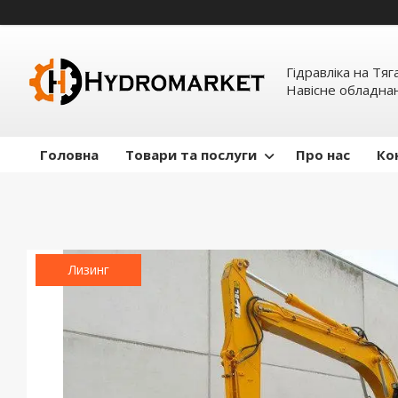
Гідравліка на Тяг
Навісне обладна
Головна
Товари та послуги
Про нас
Ко
Лизинг