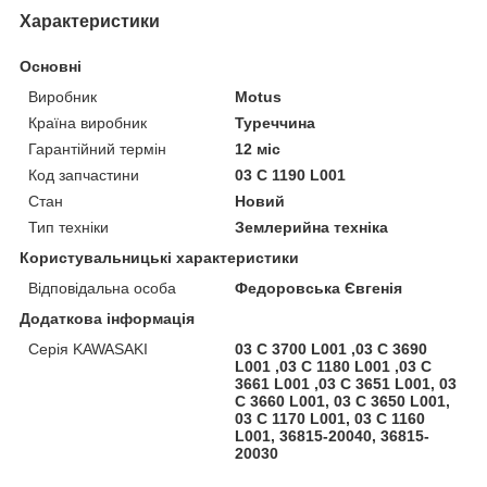
Характеристики
Основні
Виробник
Motus
Країна виробник
Туреччина
Гарантійний термін
12 міс
Код запчастини
03 C 1190 L001
Стан
Новий
Тип техніки
Землерийна техніка
Користувальницькі характеристики
Відповідальна особа
Федоровська Євгенія
Додаткова інформація
Серія KAWASAKI
03 C 3700 L001 ,03 C 3690
L001 ,03 C 1180 L001 ,03 C
3661 L001 ,03 C 3651 L001, 03
C 3660 L001, 03 C 3650 L001,
03 C 1170 L001, 03 C 1160
L001, 36815-20040, 36815-
20030