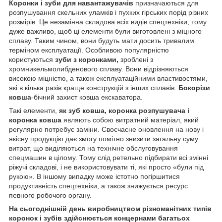
Коронки і зуби для навантажувачів
призначаються для
розпушування скельних уламків і пухких гірських порід різних
розмірів. Це незамінна складова всіх видів спецтехніки, тому
дуже важливо, щоб ці елементи були виготовлені з міцного
сплаву. Таким чином, вони будуть мати досить тривалим
терміном експлуатації. Особливою популярністю
користуються
зуби з коронками,
зроблені з
хромникельмолибденового сплаву. Вони відрізняються
високою міцністю, а також експлуатаційними властивостями,
які в кілька разів краще конструкцій з інших сплавів.
Бокорізи
ковша
-бічний захист ковша екскаватора.
Такі елементи,
як зуб ковша, коронка розпушувача і
коронка ковша
являють собою витратний матеріал, який
регулярно потребує заміни. Своєчасне оновлення на нову і
якісну продукцію дає змогу помітно знизити загальну суму
витрат, що виділяються на технічне обслуговування
спецмашин в цілому. Тому слід ретельно підбирати всі змінні
ріжучі складові, і не використовувати ті, які просто «були під
рукою». В іншому випадку може істотно погіршитися
продуктивність спецтехніки, а також знижується ресурс
певного робочого органу.
На сьогоднішній день виробництвом різноманітних типів
коронок і зубів здійснюється концернами багатьох