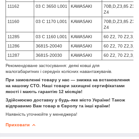
11162
03 C 3650 L001
KAWASAKI
70B,D,Z3,85 Z3 
Z4
11160
03 C 1170 L001
KAWASAKI
70B,D,Z3,85 Z3 
Z4
11285
03 C 1160 L001
KAWASAKI
60 Z2, 70 Z2,3,5,
11286
36815-20040
KAWASAKI
60 Z2, 70 Z2,3,5,
11287
36815-20030
KAWASAKI
60 Z2, 70 Z2,3,5,
Рекомендоване застосування: деякі ковші для
малогабаритних і середніх колісних навантажувачів.
При замовленні товару у нас ― знижка на встановлення
на нашому СТО. Наші товари захищені сертифікатами
якості і мають гарантію 12 місяців!
Здійснюємо доставку у будь-яке місто України! Також
відправимо Вам товар в Європу та інші країни!
Наявність уточнюйте у менеджера!
Приховати