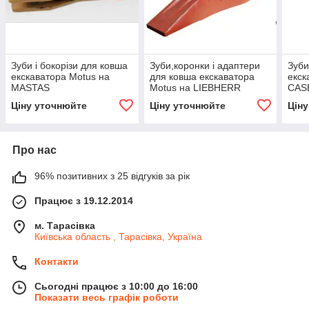
Зуби і бокорізи для ковша
Зуби,коронки і адаптери
Зуби
екскаватора Motus на
для ковша екскаватора
екск
MASTAS
Motus на LIEBHERR
CAS
Ціну уточнюйте
Ціну уточнюйте
Цін
Про нас
96% позитивних з 25 відгуків за рік
Працює з 19.12.2014
м. Тарасівка
Київська область , Тарасівка, Україна
Контакти
Сьогодні працює з 10:00 до 16:00
Показати весь графік роботи