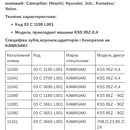
компаній: Caterpillar; Hitachi; Hyundai; Jcb.; Komatsu;
Volvo.
Технічні характеристики:
Код 03 C 1190 L001
Модель прикладної машини KSS 95Z-ІІ,4
Специфіка зубів,коронок,адаптерів і бокорезов на
KAWASAKI:
Каталожний
Код
Марка
Модель двигуна
номер
спецтехніки
11040
03 C 1190 L001
KAWASAKI
KSS 95Z-ІІ,4
11041
03 C 3700 L001
KAWASAKI
KSS 95Z-ІІ,4
11042
03 C 3690 L001
KAWASAKI
KSS 95Z-ІІ,4
11080
03 C 1180 L001
KAWASAKI
KSS 85Z - 90Z - 
11081
03 C 3661 L001
KAWASAKI
KSS 85Z - 90Z - 
11082
03 C 3651 L001
KAWASAKI
KSS 85Z - 90Z - 
11161
03 C 3660 L001
KAWASAKI
70B,D,Z3,85 Z3 
Z4