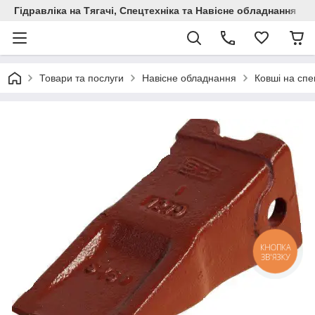
Гідравліка на Тягачі, Спецтехніка та Навісне обладнання
Товари та послуги
Навісне обладнання
Ковші на спе
КНОПКА
ЗВ'ЯЗКУ