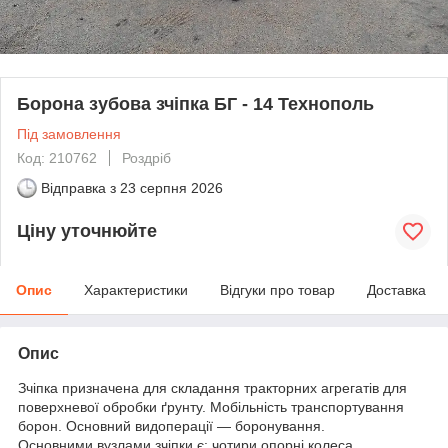
Борона зубова зчіпка БГ - 14 Технополь
Під замовлення
Код: 210762
Роздріб
Відправка з
23 серпня 2026
Ціну уточнюйте
Опис
Характеристики
Відгуки про товар
Доставка
Опис
Зчіпка призначена для складання тракторних агрегатів для
поверхневої обробки ґрунту. Мобільність транспортування
борон. Основний видоперації ― боронування.
Основними вузлами зчіпки є: чотири опорні колеса,