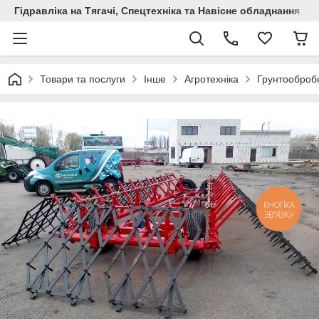
Гідравліка на Тягачі, Спецтехніка та Навісне обладнання
Товари та послуги
Інше
Агротехніка
Грунтообробн
КНОПКА
ЗВ'ЯЗКУ