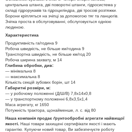
центральна штанга, дві поворотні штанги, гідросистема у
складі гідрорукавів та гідроциліндра, дві тросові розтяжки.
Борони кріпляться на зчіпці за допомогою тяг та ланцюгів.
Зчіпка проста в обслуговуванні, обслуговується однією
людиною.
Характеристика
Продуктивність га/година 9
Робоча швидкість, не більше км/година 9
Транспортна швидкість, не більше км/год 20
Робоча ширина захвату, м 14
Глибина обробки, див:
― мінімальна 8
― максимальна 8
Кількість секцій зубових борін, шт 14
Габаритні розміри, м:
― у робочому положенні (Д/Ш/В) 7,8х14х0,8
― у транспортному положенні 6,8х3,5х1,4
Маса агрегату, кг 1650
Потужність трактора, щонайменше, л. с. від 80
Наша компанія
продає ґрунтообробні агрегати найвищої
якості.
Наші товари захищені сертифікати якості і мають
гарантію. Купуючи новий товар, Ви забезпечуєте роботу