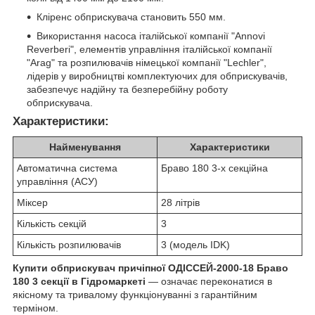
Кліренс обприскувача становить 550 мм.
Використання насоса італійської компанії "Annovi
Reverberi", елементів управління італійської компанії
"Arag" та розпилювачів німецької компанії "Lechler",
лідерів у виробництві комплектуючих для обприскувачів,
забезпечує надійну та безперебійну роботу
обприскувача.
Характеристики:
Найменування
Характеристики
Автоматична система
Браво 180 3-х секційна
управління (АСУ)
Міксер
28 літрів
Кількість секцій
3
Кількість розпилювачів
3 (модель IDK)
Купити обприскувач причіпної ОДІССЕЙ-2000-18 Браво
180 3 секції в Гідромаркеті
— означає переконатися в
якісному та тривалому функціонуванні з гарантійним
терміном.