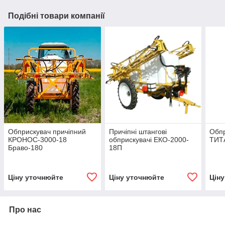
Подібні товари компанії
Обприскувач причіпний
Причіпні штангові
Обпр
КРОНОС-3000-18
обприскувачі ЕКО-2000-
ТИТА
Браво-180
18П
Ціну уточнюйте
Ціну уточнюйте
Цін
Про нас