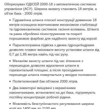
Обприскувач ОДІСЕЙ 2000-18 з автоматичною системою
управління (АСУ). Ширина захвату становить 18 метрів, а
об'єм бака - 2000 літрів.
Гідравлічна штанга плоскої конструкції довжиною 18
метрів оснащена маятниковим механізмом стабілізації
та гідромеханічною системою гасіння коливань. Штанга
та рама оброблені піскоструменем та покриті
порошковою фарбою для надійного захисту від корозії.
Паралелограмна підвіска з двома гідроциліндрами
дозволяє плавно змінювати висоту установки штанги від
0,7 до 1,85 метра навіть під час руху.
Механізм захисту штанги під час зіткнення з
перешкодою дозволяє відхилення штанги в
горизонтальній площині, а після проходження
перешкоди штанга повертається у вихідне положення.
Поліетиленовий бак об'ємом 2000 літрів.
Два інжекторні змішувачі з керамічними
наконечниками, встановлені на дні бака, підтримують
постійну концентрацію робочої рідини.
Можливість безступінчастого регулювання ширини
колії від 1400 мм до 2100 мм.