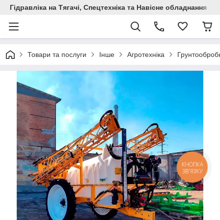
Гідравліка на Тягачі, Спецтехніка та Навісне обладнання
Товари та послуги
Інше
Агротехніка
Грунтообробн
КНОПКА
ЗВ'ЯЗКУ