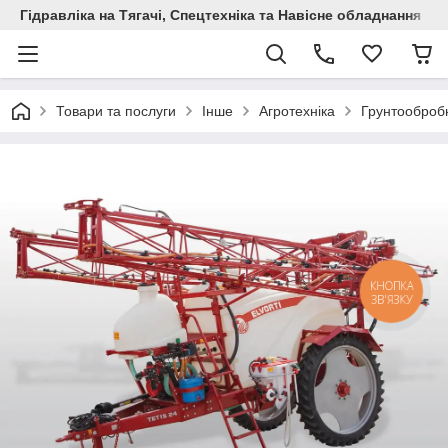
Гідравліка на Тягачі, Спецтехніка та Навісне обладнання
Товари та послуги
Інше
Агротехніка
Грунтообробн
КНОПКА
ЗВ'ЯЗКУ