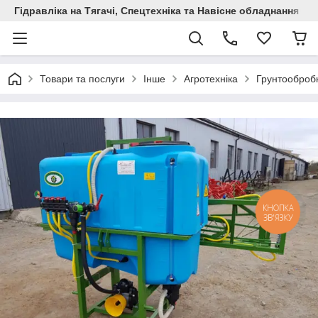
Гідравліка на Тягачі, Спецтехніка та Навісне обладнання
Товари та послуги
Інше
Агротехніка
Грунтообробн
КНОПКА
ЗВ'ЯЗКУ