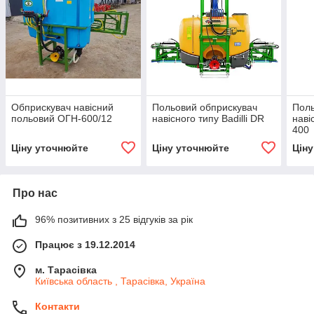
Обприскувач навісний
Польовий обприскувач
Поль
польовий ОГН-600/12
навісного типу Badilli DR
наві
400
Ціну уточнюйте
Ціну уточнюйте
Цін
Про нас
96% позитивних з 25 відгуків за рік
Працює з 19.12.2014
м. Тарасівка
Київська область , Тарасівка, Україна
Контакти