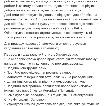
роботи в сільському господарстві та служить для виконання
роботи із захисту рослин пестицидами та внесення рідких
добрив на малих та середніх польових плантаціях.
Дані типи обприскувачів ідеально підходять для обробки на
нерівних рельєфах. Обприскувач навісний призначений також
для обробки польових культур та поверхневого підживлення
розчинами рідких мінеральних добрив (типу КАСа).
Обприскувачі штангові агрегатуються в основному з міні-
тракторами і з тракторами середнього тягового зусилля.
Для приводу насоса обприскувача використовується
карданний вал (не йде в комплекті).
Переваги та детальний опис обприскувача:
• Баки обприскувача добре протистоїть ультрафіолетовому
випромінюванню та коченню по нерівних дорогах.
• Надійна конструкція рами.
• Постійне перемішування розчину в ємності.
• Манометр гліцериновий встановлений на розподільники.
• Шланг індикатор рівня рідини з кольоровою міткою.
• Надійний мембранний поршневий насос обприскувача
імпортного виробництва Agroplast (Польща).
• Всмоктувальне обладнання з функціями: Всмоктування-
Слив-Фільтрація-Заповнення.
• Утримувач штанги (металева лебідка), яка виконує функцію