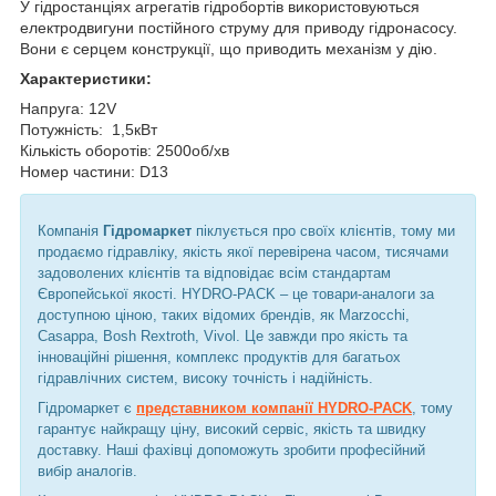
У гідростанціях агрегатів гідробортів використовуються
електродвигуни постійного струму для приводу гідронасосу.
Вони є серцем конструкції, що приводить механізм у дію.
Характеристики:
Напруга: 12V
Потужність: 1,5кВт
Кількість оборотів: 2500об/хв
Номер частини: D13
Компанія
Гідромаркет
піклується про своїх клієнтів, тому ми
продаємо гідравліку, якість якої перевірена часом, тисячами
задоволених клієнтів та відповідає всім стандартам
Європейської якості. HYDRO-PACK – це товари-аналоги за
доступною ціною, таких відомих брендів, як Marzocchi,
Casappa, Bosh Rextroth, Vivol. Це завжди про якість та
інноваційні рішення, комплекс продуктів для багатьох
гідравлічних систем, високу точність і надійність.
Гідромаркет є
представником компанії HYDRO-PACK
, тому
гарантує найкращу ціну, високий сервіс, якість та швидку
доставку. Наші фахівці допоможуть зробити професійний
вибір аналогів.