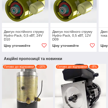
Двигун постійного струму
Двигун постійного струму
Двиг
Hydro-Pack, 0,5 кВТ, 24V
Hydro-Pack, 0,5 кВТ, 12V
тока
D10
D09
Ціну уточнюйте
Ціну уточнюйте
Цін
Акційні пропозиції та новинки
Готово до відправки
–16%
Готово до відправки
–8%