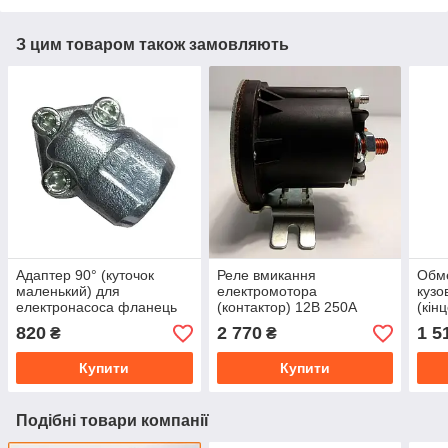
З цим товаром також замовляють
Адаптер 90° (куточок
Реле вмикання
Обм
маленький) для
електромотора
кузо
електронасоса фланець
(контактор) 12В 250А
(кін
3/8" Q30
(684-1291-212-17)
разо
820
2 770
1 5
₴
₴
HIDROS
12V/
Купити
Купити
Подібні товари компанії