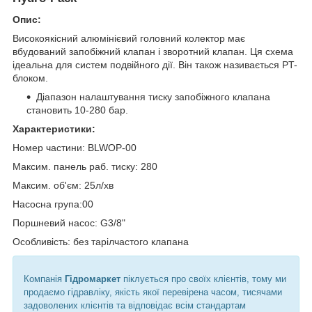
Опис:
Високоякісний алюмінієвий головний колектор має
вбудований запобіжний клапан і зворотний клапан. Ця схема
ідеальна для систем подвійного дії. Він також називається PT-
блоком.
Діапазон налаштування тиску запобіжного клапана
становить 10-280 бар.
Характеристики:
Номер частини: BLWOP-00
Максим. панель раб. тиску: 280
Максим. об'єм: 25л/хв
Насосна група:00
Поршневий насос: G3/8"
Особливість: без тарілчастого клапана
Компанія
Гідромаркет
піклується про своїх клієнтів, тому ми
продаємо гідравліку, якість якої перевірена часом, тисячами
задоволених клієнтів та відповідає всім стандартам