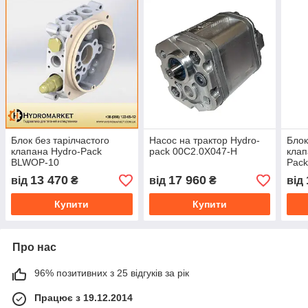
Блок без тарілчастого
Насос на трактор Hydro-
Блок
клапана Hydro-Pack
pack 00C2.0X047-H
клап
BLWOP-10
Pack
13 470
17 960
від
₴
від
₴
від
Купити
Купити
Про нас
96% позитивних з 25 відгуків за рік
Працює з 19.12.2014