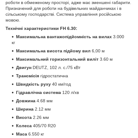
роботи в обмеженому просторі, адже має зменшені габарити.
Призначений для роботи на будівельних майданчиках і в
сільському господарстві. Система управління російською
мовою.
Технічні характеристики FH 6.30:
Максимальна вантажопідйомність на вилах
3.000
кг
Максимальна висота підйому вил
6,00 м
Максимальний горизонтальний виліт
3.60 м
Двигун
DEUTZ, 102 л. с./75 кВт
Трансмісія
гідростатична
Швидкість руху
40 км/год
Гідравлічна система
120 л/хв
Довжина
4.68 мм
Ширина
2.12 мм
Висота
2.26 мм
Колеса
405/70 R20
Маса
6.550 кг