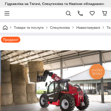
Гідравліка на Тягачі, Спецтехніка та Навісне обладнання
Товари та послуги
Спецтехніка
Навантажувачі
Те
Продано!
КНОПКА
ЗВ'ЯЗКУ