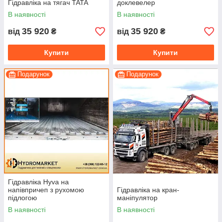
Гідравліка на тягач TATA
доклевелер
В наявності
В наявності
35 920
35 920
від
₴
від
₴
Купити
Купити
Подарунок
Подарунок
Гідравліка Hyva на
напівпричеп з рухомою
Гідравліка на кран-
підлогою
маніпулятор
В наявності
В наявності