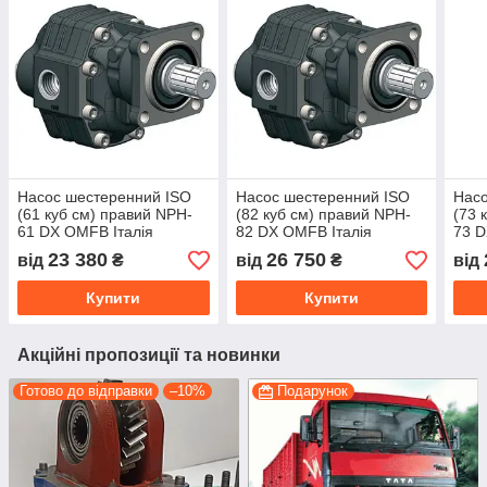
Насос шестеренний ISO
Насос шестеренний ISO
Насо
(61 куб см) правий NPH-
(82 куб см) правий NPH-
(73 
61 DX OMFB Італія
82 DX OMFB Італія
73 D
10501110619
10501110824
105
23 380
26 750
від
₴
від
₴
від
Купити
Купити
Акційні пропозиції та новинки
Готово до відправки
–10%
Подарунок