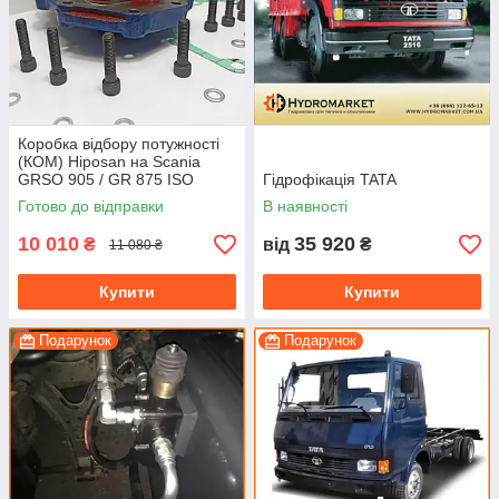
Коробка відбору потужності
(КОМ) Hiposan на Scania
GRSO 905 / GR 875 ISO
Гідрофікація TATA
(пневматична)
Готово до відправки
В наявності
10 010
35 920
₴
від
₴
11 080 ₴
Купити
Купити
Подарунок
Подарунок