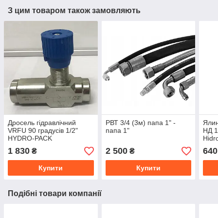
З цим товаром також замовляють
Дросель гідравлічний
РВТ 3/4 (3м) папа 1" -
Ялин
VRFU 90 градусів 1/2"
папа 1"
НД 1
HYDRO-PACK
Hidro
1 830
2 500
640
₴
₴
Купити
Купити
Подібні товари компанії