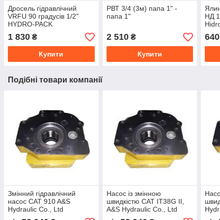
Дросель гідравлічний
РВТ 3/4 (3м) папа 1" -
Ялин
VRFU 90 градусів 1/2"
папа 1"
НД 1
HYDRO-PACK
Hidro
1 830
2 510
640
₴
₴
Купити
Купити
Подібні товари компанії
Змінний гідравлічний
Насос із змінною
Насо
насос CAT 910 A&S
швидкістю CAT IT38G II,
швид
Hydraulic Co., Ltd
A&S Hydraulic Co., Ltd
Hydr