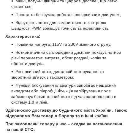
Міцні, потужні двигуни та цифрові дисплеї, що легко
читаються;
Проста та безшумна робота з реверсивним двигуном;
Відсутність щіток для заміни точного контролю
швидкості PWM збільшує точність та ефективність.
Характеристика:
Подвійна напруга: 115V та 230V змінного струму.
Чотиризначний світлодіодний дисплей показує чотири
різні параметри: витрата, обсяг роздачі, копію та
обороти двигуна.
Реверсивний потік, дистанційне керування та
зворотний зв'язок з тахометром.
Функція блокування клавіатури запобігає нещасним
випадкам або підробці. Функція калібрування поля
забезпечує більш точний потік під час встановлення в
систему 1,8 м лінії.
Здійснюємо доставку до будь-якого міста України. Також
відправимо Вам товар в Європу та в інші країни.
При замовленні товару у нас – скидка на встановлення
на нашій СТО.