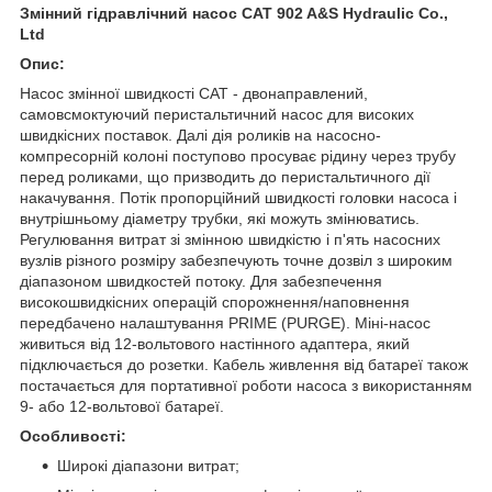
Змінний гідравлічний насос CAT 902 A&S Hydraulic Co.,
Ltd
Опис:
Насос змінної швидкості CAT - двонаправлений,
самовсмоктуючий перистальтичний насос для високих
швидкісних поставок. Далі дія роликів на насосно-
компресорній колоні поступово просуває рідину через трубу
перед роликами, що призводить до перистальтичного дії
накачування. Потік пропорційний швидкості головки насоса і
внутрішньому діаметру трубки, які можуть змінюватись.
Регулювання витрат зі змінною швидкістю і п'ять насосних
вузлів різного розміру забезпечують точне дозвіл з широким
діапазоном швидкостей потоку. Для забезпечення
високошвидкісних операцій спорожнення/наповнення
передбачено налаштування PRIME (PURGE). Міні-насос
живиться від 12-вольтового настінного адаптера, який
підключається до розетки. Кабель живлення від батареї також
постачається для портативної роботи насоса з використанням
9- або 12-вольтової батареї.
Особливості:
Широкі діапазони витрат;