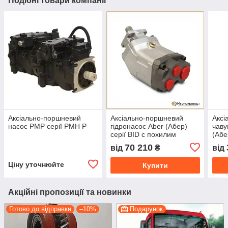
Подібні товари компанії
Аксіально-поршневий
Аксіально-поршневий
Аксі
насос PMP серії PMH P
гідронасос Aber (Абер)
чаву
серії BID c похилим
(Абе
блоком
бло
70 210
від
₴
від
Ціну уточнюйте
Купити
Акційні пропозиції та новинки
Готово до відправки
–10%
Подарунок