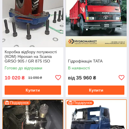
Коробка відбору потужності
(КОМ) Hiposan на Scania
GRSO 905 / GR 875 ISO
Гідрофікація TATA
(пневматична)
Готово до відправки
В наявності
10 020
35 960
₴
від
₴
11 090 ₴
Купити
Купити
Подарунок
Подарунок