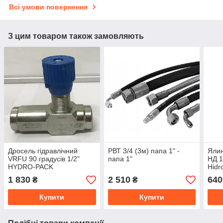
Всі умови повернення
З цим товаром також замовляють
Дросель гідравлічний
РВТ 3/4 (3м) папа 1" -
Ялин
VRFU 90 градусів 1/2"
папа 1"
НД 1
HYDRO-PACK
Hidro
1 830
2 510
640
₴
₴
Купити
Купити