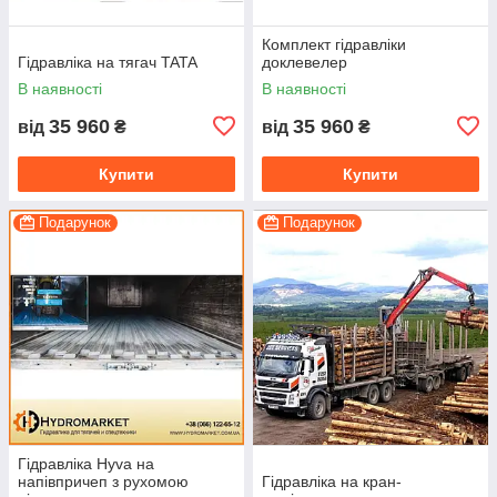
Комплект гідравліки
Гідравліка на тягач TATA
доклевелер
В наявності
В наявності
35 960
35 960
від
₴
від
₴
Купити
Купити
Подарунок
Подарунок
Гідравліка Hyva на
напівпричеп з рухомою
Гідравліка на кран-