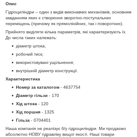
Опис
Гідроциліндри – один з видів виконавчих механізмів, основним
завданням яких є створення зворотно-поступальних
переміщень (причому як прямолінійних, так і поворотних).
Прийнято виділяти кілька параметрів, які характеризують їх.
До числа таких належать:
діаметр штока;
робочий тиск;
використовувані ущільнення;
внутрішній діаметр конструкції.
Характеристика
Номер за каталогом
- 4637754
Діаметр гільзи
- 170
Хід штока
- 120
Хід поршня
- 1325
Гільза
- 0704401
Наша компанія не реалізує б/у гідроциліндри. Ми продаємо
абсолютно НОВУ гідравліку вищої якості. Наші товари