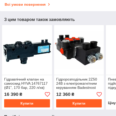
Всі умови повернення
З цим товаром також замовляють
Гідравлічний клапан на
Гідророзподільник 2Z50
Пне
самоскид HYVA 14767117
24В з електромагнітним
підй
(Ø1", 170 бар, 220 л/хв)
керуванням Badestnost
підк
HYV
16 390
12 360
₴
₴
Цін
Купити
Купити