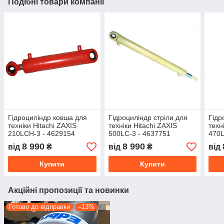
Подібні товари компанії
Гідроциліндр ковша для
Гідроциліндр стріли для
Гідр
техніки Hitachi ZAXIS
техніки Hitachi ZAXIS
техн
210LCH-3 - 4629154
500LC-3 - 4637751
470L
Hidrotip
Hidrotip
Hidro
8 990
8 990
від
₴
від
₴
від
Купити
Купити
Акційні пропозиції та новинки
Готово до відправки
–13%