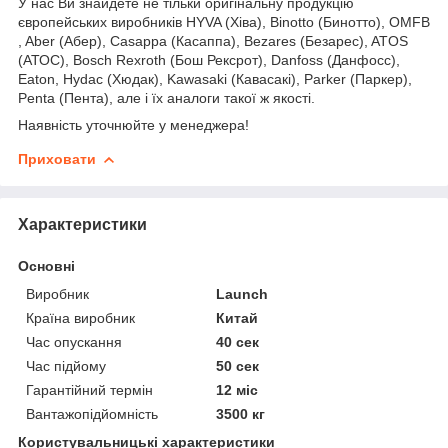
У нас Ви знайдете не тільки оригінальну продукцію
європейських виробників HYVA (Хіва), Binotto (Бинотто), OMFB
, Aber (Абер), Casappa (Касаппа), Bezares (Безарес), ATOS
(АТОС), Bosch Rexroth (Бош Рексрот), Danfoss (Данфосс),
Eaton, Hydac (Хюдак), Kawasaki (Кавасакі), Parker (Паркер),
Penta (Пента), але і їх аналоги такої ж якості.
Наявність уточнюйте у менеджера!
Приховати
Характеристики
Основні
Виробник
Launch
Країна виробник
Китай
Час опускання
40 сек
Час підйому
50 сек
Гарантійний термін
12 міс
Вантажопідйомність
3500 кг
Користувальницькі характеристики