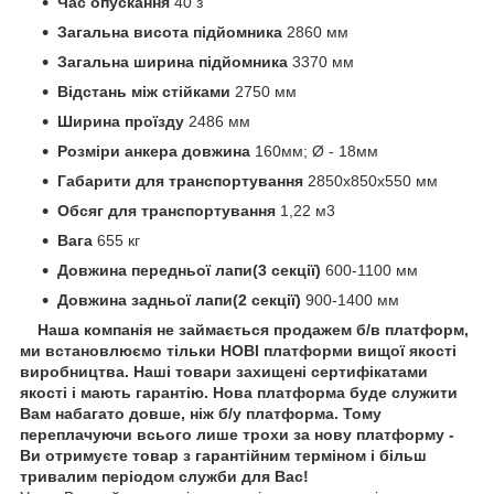
Час опускання
40 з
Загальна висота підйомника
2860 мм
Загальна ширина підйомника
3370 мм
Відстань між стійками
2750 мм
Ширина проїзду
2486 мм
Розміри анкера довжина
160мм; Ø - 18мм
Габарити для транспортування
2850х850х550 мм
Обсяг для транспортування
1,22 м3
Вага
655 кг
Довжина передньої лапи(3 секції)
600-1100 мм
Довжина задньої лапи(2 секції)
900-1400 мм
Наша компанія не займається продажем б/в платформ,
ми встановлюємо тільки НОВІ платформи вищої якості
виробництва. Наші товари захищені сертифікатами
якості і мають гарантію. Нова платформа буде служити
Вам набагато довше, ніж б/у платформа. Тому
переплачуючи всього лише трохи за нову платформу -
Ви отримуєте товар з гарантійним терміном і більш
тривалим періодом служби для Вас!