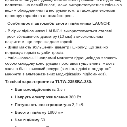
положенні на певній висоті, може використовуватися спільно з
іншим обладнанням та інструментом, а також для економії
простору гаражів та автомайстерень.
Особливості автомобільного підйомника LAUNCH:
- В сірих підйомниках LAUNCH використовуються сталеві
троси збільшеного діаметру (10 мм) з високоякісним
покриттям, що перешкоджає корозії.
- Шківи мають збільшений діаметр і ширину, що значно
подовжує термін служби тросів.
- Ущільнювальні і напрямні манжети гідроциліндра являють
собою складову конструкцію проставок і ущільнень, мають
значно більш високий ресурс (замість однієї стандартної
манжети в альтернативних модифікаціях підйомників).
Технічні характеристики TLTW-235SBA-380:
Вантажопідйомність
3,5 т
Напруга електроживлення
380 Вт
Потужність електродвигуна
2,2 кВт
Висота підйому
1880 мм
Час підйому
50