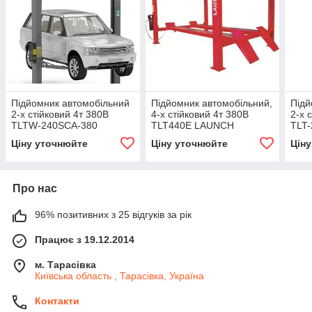
Підйомник автомобільний
Підйомник автомобільний,
Підй
2-х стійковий 4т 380В
4-х стійковий 4т 380В
2-х 
TLTW-240SCA-380
TLT440E LAUNCH
TLT
LAUNCH
Ціну уточнюйте
Ціну уточнюйте
Цін
Про нас
96% позитивних з 25 відгуків за рік
Працює з 19.12.2014
м. Тарасівка
Київська область , Тарасівка, Україна
Контакти