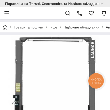
Гідравліка на Тягачі, Спецтехніка та Навісне обладнання
Товари та послуги
Інше
Підйомне обладнання
Ав
КНОПКА
ЗВ'ЯЗКУ