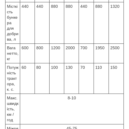
Місткі
440
440
880
880
440
880
1320
сть
бунке
ра
для
добри
ва, л
Вага
600
800
1200
2000
700
1950
2500
нетто,
кг
Потуж
60
80
100
130
70
110
150
ність
тракт
ора,
к. с.
Макс.
8-10
швидк
ість,
км /
год
Міжря
45-75