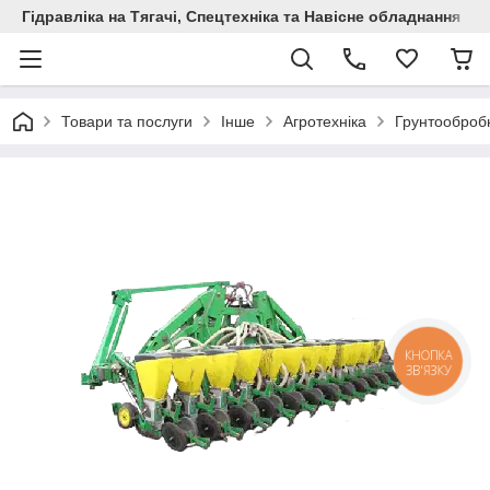
Гідравліка на Тягачі, Спецтехніка та Навісне обладнання
Товари та послуги
Інше
Агротехніка
Грунтообробн
КНОПКА
ЗВ'ЯЗКУ