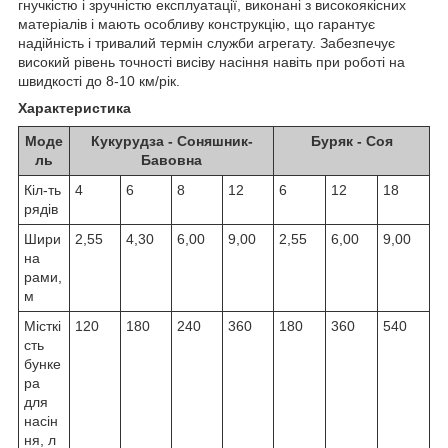
гнучкістю і зручністю експлуатації, виконані з високоякісних
матеріалів і мають особливу конструкцію, що гарантує
надійність і тривалий термін служби агрегату. Забезпечує
високий рівень точності висіву насіння навіть при роботі на
швидкості до 8-10 км/рік.
Характеристика
Моде
Кукурудза - Соняшник-
Буряк - Соя
ль
Бавовна
Кіл-ть
4
6
8
12
6
12
18
рядів
Шири
2,55
4,30
6,00
9,00
2,55
6,00
9,00
на
рами,
м
Місткі
120
180
240
360
180
360
540
сть
бунке
ра
для
насін
ня, л