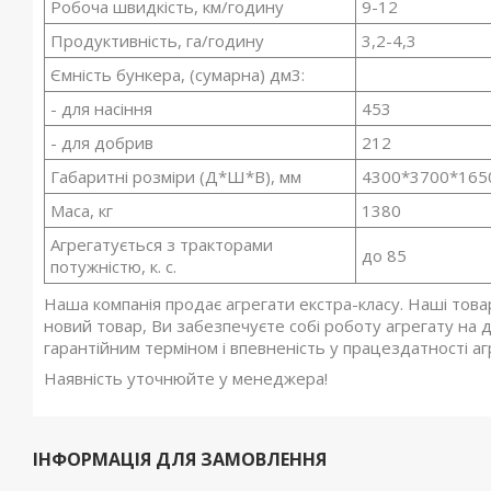
Робоча швидкість, км/годину
9-12
Продуктивність, га/годину
3,2-4,3
Ємність бункера, (сумарна) дм3:
- для насіння
453
- для добрив
212
Габаритні розміри (Д*Ш*В), мм
4300*3700*165
Маса, кг
1380
Агрегатується з тракторами
до 85
потужністю, к. с.
Наша компанія продає агрегати екстра-класу. Наші това
новий товар, Ви забезпечуєте собі роботу агрегату на 
гарантійним терміном і впевненість у працездатності аг
Наявність уточнюйте у менеджера!
ІНФОРМАЦІЯ ДЛЯ ЗАМОВЛЕННЯ