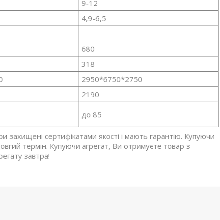
9-12
4,9-6,5
680
318
0
2950*6750*2750
2190
до 85
ри захищені сертифікатами якості і мають гарантію. Купуючи
довгий термін. Купуючи агрегат, Ви отримуєте товар з
регату завтра!