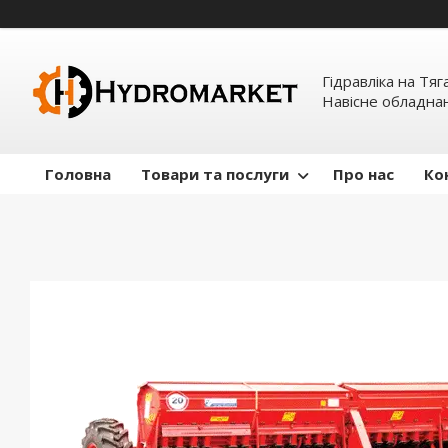
Гідравліка на Тяг
Навісне обладна
Головна
Товари та послуги
Про нас
Ко