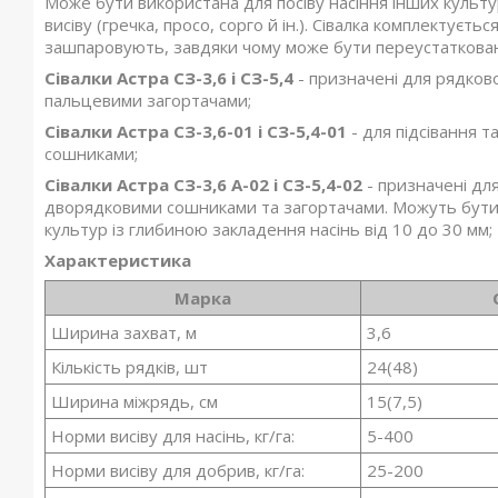
Може бути використана для посіву насіння інших культу
висіву (гречка, просо, сорго й ін.). Сівалка комплектує
зашпаровують, завдяки чому може бути переустаткована
Сівалки Астра СЗ-3,6 і СЗ-5,4
- призначені для рядков
пальцевими загортачами;
Сівалки Астра СЗ-3,6-01 і СЗ-5,4-01
- для підсівання 
сошниками;
Сівалки Астра СЗ-3,6 А-02 і СЗ-5,4-02
- призначені дл
дворядковими сошниками та загортачами. Можуть бути в
культур із глибиною закладення насінь від 10 до 30 мм;
Характеристика
Марка
Ширина захват, м
3,6
Кількість рядків, шт
24(48)
Ширина міжрядь, см
15(7,5)
Норми висіву для насінь, кг/га:
5-400
Норми висіву для добрив, кг/га:
25-200