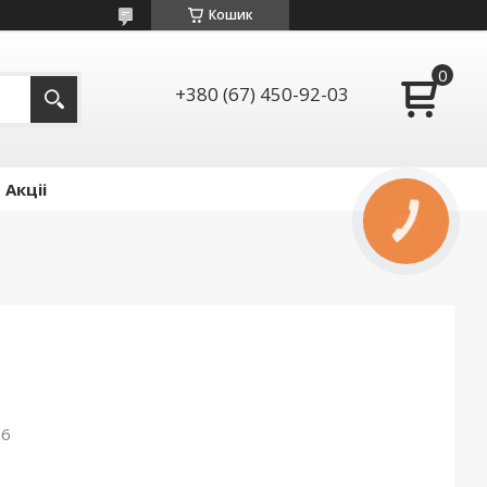
Кошик
+380 (67) 450-92-03
Акціі
КНОПКА
ЗВ'ЯЗКУ
26