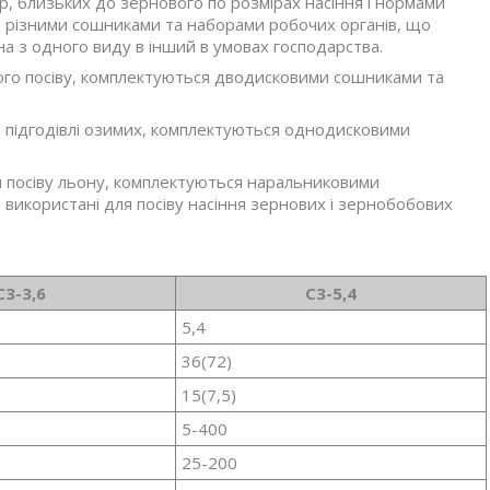
р, близьких до зернового по розмірах насіння і нормами
ться різними сошниками та наборами робочих органів, що
 з одного виду в інший в умовах господарства.
ого посіву, комплектуються дводисковими сошниками та
та підгодівлі озимих, комплектуються однодисковими
я посіву льону, комплектуються наральниковими
икористані для посіву насіння зернових і зернобобових
С3-3,6
С3-5,4
5,4
36(72)
15(7,5)
5-400
25-200