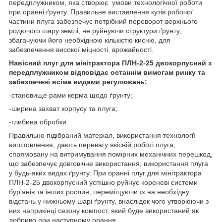
передплужником, яка створює умови технологічної роботи
при оранні ґрунту. Правильне виставлення кутів робочої
частини плуга забезпечує потрібний переворот верхнього
родючого шару землі, не руйнуючи структури ґрунту,
збагачуючи його необхідною кількістю кисню, для
забезпечення високої міцності. врожайності.
Навісний плуг для мінітрактора ПЛН-2-25 двокорпусний з
передплужником відповідає останнім вимогам ринку та
забезпечені всіма видами регулювань:
-становище рами керма щодо ґрунту;
-ширина захват корпусу та плуга;
-глибина обробки.
Правильно підібраний матеріал, використання технології
виготовлення, дають перевагу якісній роботі плуга,
спрямовану на витримування помірних механічних перешкод,
що забезпечує довговічне використання; використання плуга
у будь-яких видах ґрунту. При оранні плуг для мінітрактора
ПЛН-2-25 двокорпусний успішно руйнує кореневі системи
бур'янів та інших рослин, переміщуючи їх на необхідну
відстань у нижньому шарі ґрунту, внаслідок чого утворюючи з
них наприкінці сезону компост, який буде використаний як
добриво при наступному орання.