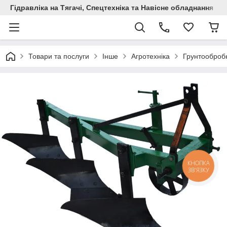
Гідравліка на Тягачі, Спецтехніка та Навісне обладнання
Товари та послуги
Інше
Агротехніка
Грунтообробн
КНОПКА
ЗВ'ЯЗКУ