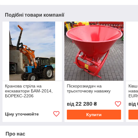
Подібні товари компанії
Кранова стріла на
Піскорозкидач на
Ківш
екскаватори БАМ-2014,
трьохточкову наважку
нава
БОРЕКС-2206
EUR
22 280
від
₴
від
Ціну уточнюйте
Купити
Про нас