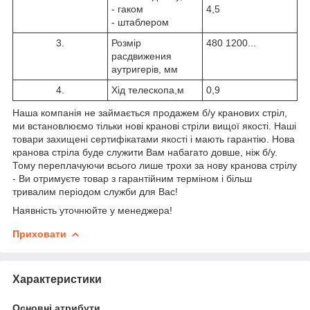
- гаком
4,5
- штаблером
3.
Розмір
480 1200...
расдвижения
аутригерів, мм
4.
Хід телескопа,м
0,9
Наша компанія не займається продажем б/у кранових стріл,
ми встановлюємо тільки нові кранові стріли вищої якості. Наші
товари захищені сертифікатами якості і мають гарантію. Нова
кранова стріла буде служити Вам набагато довше, ніж б/у.
Тому переплачуючи всього лише трохи за нову кранова стрілу
- Ви отримуєте товар з гарантійним терміном і більш
тривалим періодом служби для Вас!
Наявність уточнюйте у менеджера!
Приховати
Характеристики
Основні атрибути