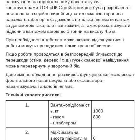
навішування на фронтальному навантажувачі,
конструкторами ТОВ «ПК Стройагромаш» була розроблена і
поставлена в серійне виробництво телескопічна кранова
наважка-штабелер, яка дозволяє не тільки піднімати вантаж
за допомогою гака, але і вантажити, а також розвантажувати
піддони з вантажем вагою до 1 тонни на висоту 4,5 м.
При необхідності штабелер може швидко від'єднуватися і
роботи можуть проводитися тільки кранової висоти.
Якщо роботи проводяться в безпосередній близькості до
перешкоди (стіна, дерево і т. д.) гусек кранової навішування
можна перевернути у зворотний бік.
Дане змінне обладнання розширює функціональні можливості
фронтального навантажувача або екскаватора-
навантажувача і аналогів не має.
Технічні характеристики:
1.
Вантажопідйомніст
ь, кг
1000
- гаком
800
- штаблером
2.
Максимальна
висота підйому, м
6