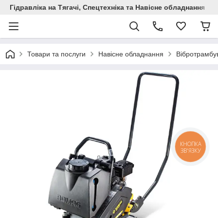
Гідравліка на Тягачі, Спецтехніка та Навісне обладнання
Товари та послуги
Навісне обладнання
Вібротрамбу
КНОПКА
ЗВ'ЯЗКУ