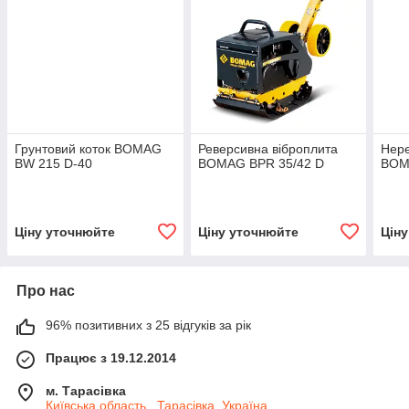
Грунтовий коток BOMAG
Реверсивна віброплита
Нере
BW 215 D-40
BOMAG BPR 35/42 D
BOM
Ціну уточнюйте
Ціну уточнюйте
Цін
Про нас
96% позитивних з 25 відгуків за рік
Працює з 19.12.2014
м. Тарасівка
Київська область , Тарасівка, Україна