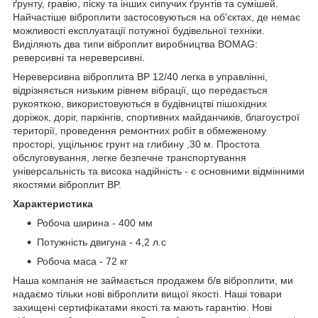
ґрунту, гравію, піску та інших сипучих ґрунтів та сумішей.
Найчастіше віброплити застосовуються на об'єктах, де немає
можливості експлуатації потужної будівельної техніки.
Виділяють два типи віброплит виробництва BOMAG:
реверсивні та нереверсивні.
Нереверсивна віброплита BP 12/40 легка в управлінні,
відрізняється низьким рівнем вібрації, що передається
рукояткою, використовуються в будівництві пішохідних
доріжок, доріг, паркінгів, спортивних майданчиків, благоустрої
території, проведення ремонтних робіт в обмеженому
просторі, ущільнює грунт на глибину ,30 м. Простота
обслуговування, легке безпечне транспортування
універсальність та висока надійність - є основними відмінними
якостями віброплит BP.
Характеристика
Робоча ширина - 400 мм
Потужність двигуна - 4,2 л.с
Робоча маса - 72 кг
Наша компанія не займається продажем б/в віброплити, ми
надаємо тільки нові віброплити вищої якості. Наші товари
захищені сертифікатами якості та мають гарантію. Нові