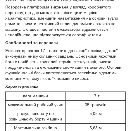
Поворотна платформа виконана у вигляді коробчатого
перетину, що дає можливість підвищити міцнісні
характеристики, зменшити навантаження на основні вузли
рами та знизити негативний вплив динамічних впливів на
машину. Складові частини екскаватора відрізняються
ненадійністю, що підтверджується сертифікатами.
Особливості та переваги
Екскаватор вагою 17 т належить до важкої техніки, здатної
виконувати низку складних завдань. Основними якостями
його є надійність, тривалий термін експлуатації, висока
продуктивність та економічне споживання пального. Основні
функціональні блоки виготовляються всесвітньо відомими
компаніями, тому якість їх незмінно висока.
Характеристика
вага машини
17 т
максимальний робочий ухил
35 градусів
радіус повороту по
5,05 м
зовнішньому борту машини
Максимальна глибина
5,68 м