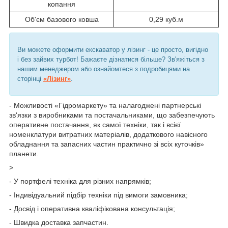
копання
Об'єм базового ковша
0,29 куб.м
Ви можете оформити екскаватор у лізинг - це просто, вигідно
і без зайвих турбот! Бажаєте дізнатися більше? Зв'яжіться з
нашим менеджером або ознайомтеся з подробицями на
сторінці
«Лізинг»
.
- Можливості «Гідромаркету» та налагоджені партнерські
зв'язки з виробниками та постачальниками, що забезпечують
оперативне постачання, як самої техніки, так і всієї
номенклатури витратних матеріалів, додаткового навісного
обладнання та запасних частин практично зі всіх куточків»
планети.
>
- У портфелі техніка для різних напрямків;
- Індивідуальний підбір техніки під вимоги замовника;
- Досвід і оперативна кваліфікована консультація;
- Швидка доставка запчастин.