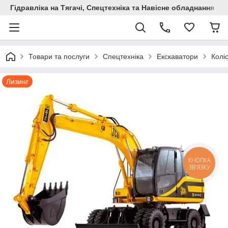
Гідравліка на Тягачі, Спецтехніка та Навісне обладнання
Товари та послуги
Спецтехніка
Екскаватори
Колі
Лизинг
КНОПКА
ЗВ'ЯЗКУ