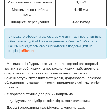
Максимальний об'єм ковша
0,4 м3
Максимальна глибина
4145 мм
копання
Швидкість пересування
0-32 км/год
Ви можете оформити екскаватор у лізинг - це просто, вигідно
і без зайвих турбот! Бажаєте дізнатися більше? Зв'яжіться з
нашим менеджером або ознайомтеся з подробицями на
сторінці
«Лізинг»
.
- Можливості «Гідромаркету» та налагоджені партнерські
зв'язки з виробниками та постачальниками, забезпечують
оперативне постачання як самої техніки, так і всієї
номенклатури витратних матеріалів, додаткового навісного
обладнання та запасних частин практично з усіх «куточків»
планети.
- У портфелі техніка для різних напрямків;
- Індивідуальний підбір техніки під вимоги замовника;
- Досвід і оперативна кваліфікована консультація;