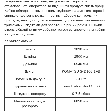
та ергономічності машини, що дозволяє скоротити
стомлюваність оператора та підвищити продуктивність праці.
Кабіна обладнана комфортним сидінням на амортизаторах і
спинкою, що регулюється, повним набором контрольних
приладів, легко доступною панеллю управління і численними
тримачами і відсіками для зберігання різних речей. Низький
рівень вібрації та шуму забезпечується встановленням кабіни
на гумові подушки.
Характеристика
Висота
3090 мм
Ширіна
2500 мм
Довжина
6540 мм
Двигун
KOMATSU S4D106-1FB
Потужність двигуна
70 кВт
Гідравлічна система
Типу HydrauMind CLSS
Швидкість повороту
0-7,5 об/хв
Мінімальний радіус
6850 мм
розвороту