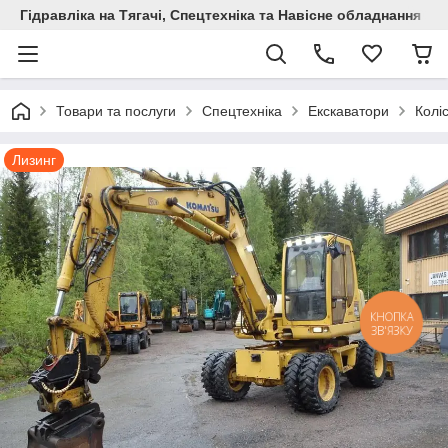
Гідравліка на Тягачі, Спецтехніка та Навісне обладнання
Товари та послуги
Спецтехніка
Екскаватори
Колі
Лизинг
КНОПКА
ЗВ'ЯЗКУ