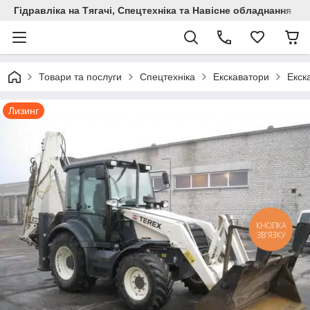
Гідравліка на Тягачі, Спецтехніка та Навісне обладнання
Товари та послуги
Спецтехніка
Екскаватори
Екск
Лизинг
КНОПКА
ЗВ'ЯЗКУ