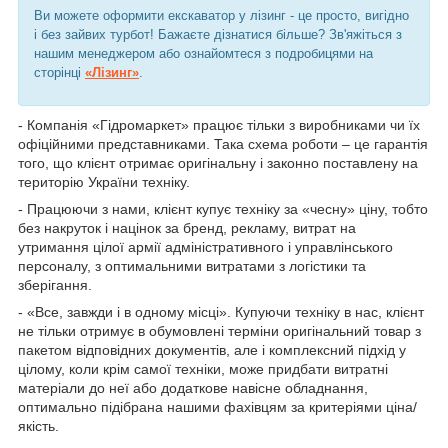
Ви можете оформити екскаватор у лізинг - це просто, вигідно
і без зайвих турбот! Бажаєте дізнатися більше? Зв'яжіться з
нашим менеджером або ознайомтеся з подробицями на
сторінці
«Лізинг»
.
- Компанія «Гідромаркет» працює тільки з виробниками чи їх
офіційними представниками. Така схема роботи – це гарантія
того, що клієнт отримає оригінальну і законно поставлену на
територію України техніку.
- Працюючи з нами, клієнт купує техніку за «чесну» ціну, тобто
без накруток і націнок за бренд, рекламу, витрат на
утримання цілої армії адміністративного і управлінського
персоналу, з оптимальними витратами з логістики та
зберігання.
- «Все, завжди і в одному місці». Купуючи техніку в нас, клієнт
не тільки отримує в обумовлені терміни оригінальний товар з
пакетом відповідних документів, але і комплексний підхід у
цілому, коли крім самої техніки, може придбати витратні
матеріали до неї або додаткове навісне обладнання,
оптимально підібрана нашими фахівцям за критеріями ціна/
якість.