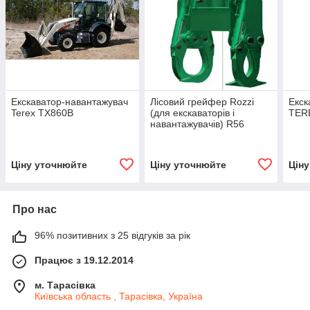
Екскаватор-навантажувач
Лісовий грейфер Rozzi
Екск
Terex TX860B
(для екскаваторів і
TERE
навантажувачів) R56
Ціну уточнюйте
Ціну уточнюйте
Цін
Про нас
96% позитивних з 25 відгуків за рік
Працює з 19.12.2014
м. Тарасівка
Київська область , Тарасівка, Україна