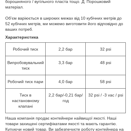
борошняного / вугільного пласта тощо. Д. Порошковий
матеріал.
Об'єм варіюється в широких межах від 10 кубічних метрів до
52 кубічних метрів, ми можемо виготовити його відповідно до
ваших потреб.
Характеристика
Робочий тиск
2,2 бар
32 psi
Випробовувальний
3,3 бар
48 psi
тиск
Робочий тиск пари
4,0 бар
58 psi
Тиск в
2,2 бар/-0,21 бар/
32 psi / -3 vac / psi
настановному
год
клапані
Наша компанія продає контейнери найвищої якості. Наші
товари захищені сертифікатами якості та мають гарантію.
Купуючи новий товар, Ви забезпечуєте роботу контейнера на