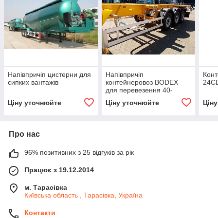
Напівпричіп цистерни для
Напівпричіп
Конт
сипких вантажів
контейнеровоз BODEX
24C
для перевезення 40-
футових контейнерів
Ціну уточнюйте
Ціну уточнюйте
Цін
Про нас
96% позитивних з 25 відгуків за рік
Працює з 19.12.2014
м. Тарасівка
Київська область , Тарасівка, Україна
Контакти