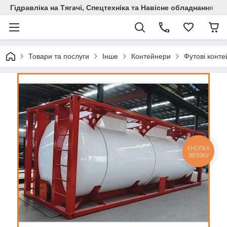
Гідравліка на Тягачі, Спецтехніка та Навісне обладнання
Товари та послуги
Інше
Контейнери
Футові конт
КНОПКА
ЗВ'ЯЗКУ