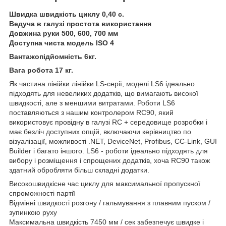
Швидка швидкість циклу 0,40 с.
Ведуча в галузі простота використання
Довжина руки 500, 600, 700 мм
Доступна чиста модель ISO 4
Вантажопідйомність 6кг.
Вага робота 17 кг.
Як частина лінійки лінійки LS-серії, моделі LS6 ідеально
підходять для невеликих додатків, що вимагають високої
швидкості, але з меншими витратами. Роботи LS6
поставляються з нашим контролером RC90, який
використовує провідну в галузі RC + середовище розробки і
має безліч доступних опцій, включаючи керівництво по
візуалізації, можливості .NET, DeviceNet, Profibus, CC-Link, GUI
Builder і багато іншого. LS6 - роботи ідеально підходять для
вибору і розміщення і спрощених додатків, хоча RC90 також
здатний обробляти більш складні додатки.
Високошвидкісне час циклу для максимальної пропускної
спроможності партії
Відмінні швидкості розгону / гальмування з плавним пуском /
зупинкою руху
Максимальна швидкість 7450 мм / сек забезпечує швидке і