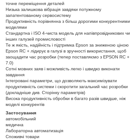
точне переміщення деталей
Низька залишкова вібрація завдяки потужному
запатентованому сервосистему
Продуктивність порівнянна з більш дорогими конкурентними
моделями
Стандартна і ISO 4-чиста модель для напівпровідникових чи
інших галузей промисловості
Те ж якість, надійність і підтримка Epson за зниженою ціною
Epson RC + лідирує в галузі в зручності використання, щоб
заощадити час розробки (тепер поставляємо з EPSON RC +
7.0)
Сотні мовних заяв і можливість легко і швидко виконати
завдання
Інтегровані параметри, що дозволяють максимізувати
продуктивність системи і скоротити загальний час розробки
(докладніше див. Сторінку параметрів)
Висока продуктивність обробки в багато разів швидше, ніж
моделі конкурентів
Застосування
автомобільний
медична
Лабораторна автоматизація
Споживчі товари