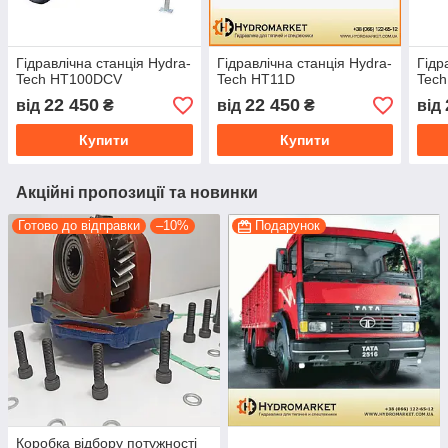
Гідравлічна станція Hydra-
Гідравлічна станція Hydra-
Гідр
Teсh HT100DCV
Teсh HT11D
Teс
22 450
22 450
від
₴
від
₴
від
Купити
Купити
Акційні пропозиції та новинки
Готово до відправки
–10%
Подарунок
Коробка відбору потужності