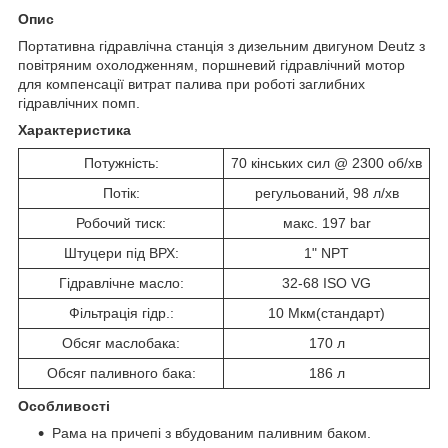
Опис
Портативна гідравлічна станція з дизельним двигуном Deutz з
повітряним охолодженням, поршневий гідравлічний мотор
для компенсації витрат палива при роботі заглибних
гідравлічних помп.
Характеристика
Потужність:
70 кінських сил @ 2300 об/хв
Потік:
регульований, 98 л/хв
Робочий тиск:
макс. 197 bar
Штуцери під ВРХ:
1" NPT
Гідравлічне масло:
32-68 ISO VG
Фільтрація гідр.:
10 Мкм(стандарт)
Обсяг маслобака:
170 л
Обсяг паливного бака:
186 л
Особливості
Рама на причепі з вбудованим паливним баком.