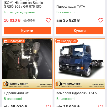
(КОМ) Hiposan на Scania
GRSO 905 / GR 875 ISO
Гідрофікація TATA
(пневматична)
Готово до відправки
В наявності
10 010
35 920
₴
від
₴
11 080 ₴
Купити
Купити
Подарунок
Подарунок
Гідравлічний кіт
Комплект гідравліки ТАТА
В наявності
В наявності
35 920
35 920
від
₴
від
₴