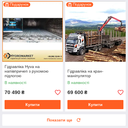
Подарунок
Подарунок
Гідравліка Hyva на
напівпричеп з рухомою
Гідравліка на кран-
підлогою
маніпулятор
В наявності
В наявності
70 490
69 600
₴
₴
Купити
Купити
Показати ще