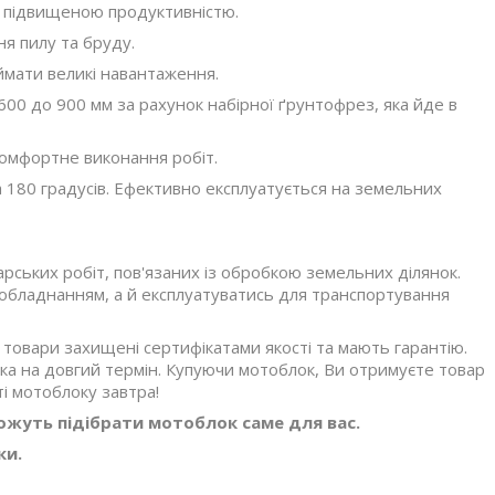
 підвищеною продуктивністю.
я пилу та бруду.
иймати великі навантаження.
600 до 900 мм за рахунок набірної ґрунтофрез, яка йде в
комфортне виконання робіт.
 180 градусів. Ефективно експлуатується на земельних
рських робіт, пов'язаних із обробкою земельних ділянок.
 обладнанням, а й експлуатуватись для транспортування
товари захищені сертифікатами якості та мають гарантію.
а на довгий термін. Купуючи мотоблок, Ви отримуєте товар
ті мотоблоку завтра!
жуть підібрати мотоблок саме для вас.
ки.