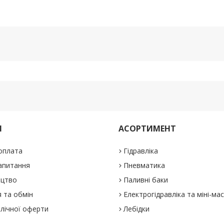
М
АСОРТИМЕНТ
 оплата
Гідравліка
апитання
Пневматика
ицтво
Паливні баки
 та обмін
Електрогідравліка та міні-ма
блічної оферти
Лебідки