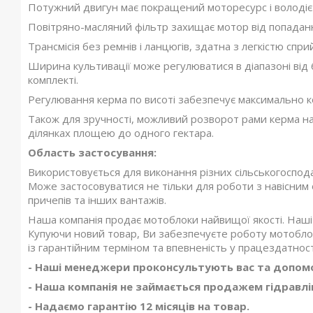
Потужний двигун має покращений моторесурс і володіє
Повітряно-масляний фільтр захищає мотор від попаданн
Трансмісія без ремнів і ланцюгів, здатна з легкістю спр
Ширина культивації може регулюватися в діапазоні від 
комплекті.
Регулювання керма по висоті забезпечує максимально 
Також для зручності, можливий розворот рами керма на
ділянках площею до одного гектара.
Область застосування:
Використовується для виконання різних сільськогоспода
Може застосовуватися не тільки для роботи з навісним
причепів та інших вантажів.
Наша компанія продає мотоблоки найвищої якості. Наші 
Купуючи новий товар, Ви забезпечуєте роботу мотоблок
із гарантійним терміном та впевненість у працездатнос
- Наші менеджери проконсультують вас та допомо
- Наша компанія не займається продажем гідравлі
- Надаємо гарантію 12 місяців на товар.