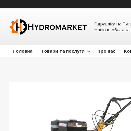
Гідравліка на Тяг
Навісне обладна
Головна
Товари та послуги
Про нас
Ко