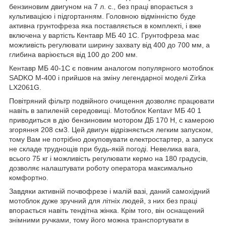
бензиновим двигуном на 7 л. с., без праці впорається з
культивацією і підгортанням. Головною відмінністю буде
активна грунтофреза яка поставляється в комплекті, і вже
включена у вартість Кентавр МБ 40 1С. Грунтофреза має
можливість регулювати ширину захвату від 400 до 700 мм, а
глибина варіюється від 100 до 200 мм.
Кентавр МБ 40-1С є повним аналогом популярного мотоблок
SADKO M-400 і прийшов на зміну легендарної моделі Zirka
LX2061G.
Повітряний фільтр подвійного очищення дозволяє працювати
навіть в запиленій середовищі. Мотоблок Kentavr МБ 40 1
приводиться в дію бензиновим мотором ДБ 170 Н, с камерою
згоряння 208 см3. Цей двигун відрізняється легким запуском,
тому Вам не потрібно докуповувати електростартер, а запуск
не складе труднощів при будь-якій погоді. Невелика вага,
всього 75 кг і можливість регулювати кермо на 180 градусів,
дозволяє налаштувати роботу оператора максимально
комфортно.
Завдяки активній почвофрезе і малій вазі, даний самохідний
мотоблок дуже зручний для літніх людей, з них без праці
впорається навіть тендітна жінка. Крім того, він оснащений
знімними ручками, тому його можна транспортувати в