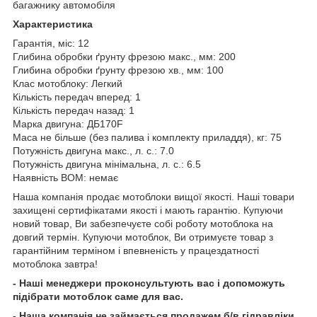
багажнику автомобіля
Характеристика
Гарантія, міс: 12
Глибина обробки ґрунту фрезою макс., мм: 200
Глибина обробки ґрунту фрезою хв., мм: 100
Клас мотоблоку: Легкий
Кількість передач вперед: 1
Кількість передач назад: 1
Марка двигуна: ДБ170F
Маса не більше (без палива і комплекту приладдя), кг: 75
Потужність двигуна макс., л. с.: 7.0
Потужність двигуна мінімальна, л. с.: 6.5
Наявність ВОМ: немає
Наша компанія продає мотоблоки вищої якості. Наші товари
захищені сертифікатами якості і мають гарантію. Купуючи
новий товар, Ви забезпечуєте собі роботу мотоблока на
довгий термін. Купуючи мотоблок, Ви отримуєте товар з
гарантійним терміном і впевненість у працездатності
мотоблока завтра!
- Наші менеджери проконсультують вас і допоможуть
підібрати мотоблок саме для вас.
- Наша компанія не займається продажем б/в гідравліки.