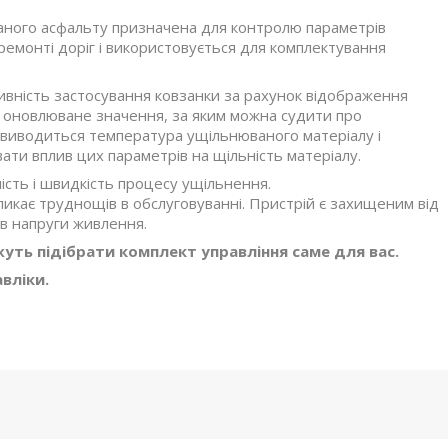
ного асфальту призначена для контролю параметрів
ремонті доріг і використовується для комплектування
вність застосування ковзанки за рахунок відображення
я оновлюване значення, за яким можна судити про
 виводиться температура ущільнюваного матеріалу і
ти вплив цих параметрів на щільність матеріалу.
сть і швидкість процесу ущільнення.
ликає труднощів в обслуговуванні. Пристрій є захищеним від
в напруги живлення.
ть підібрати комплект управління саме для вас.
вліки.