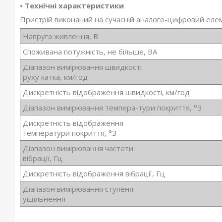
• Технічні характеристики
Пристрій виконаний на сучасній аналого-цифровий еле
Напруга живлення, В
Споживана потужність, не більше, ВА
Діапазон вимірювання швидкості
руху катка, км/год
Дискретність відображення швидкості, км/год
Діапазон вимірювання темпера-тури покриття, °З
Дискретність відображення
температури покриття, °З
Діапазон вимірювання частоти
вібрації, Гц
Дискретність відображення вібрації, Гц
Діапазон вимірювання ступеня
ущільнення