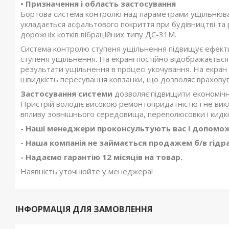
• Призначення і область застосування
Бортова система контролю над параметрами ущільнюва
укладається асфальтового покриття при будівництві та 
дорожніх котків вібраційних типу ДС-31М.
Система контролю ступеня ущільнення підвищує ефекти
ступеня ущільнення. На екрані постійно відображаєтьс
результати ущільнення в процесі укочування. На екран
швидкість пересування ковзанки, що дозволяє враховува
Застосування системи
дозволяє підвищити економічні
Пристрій володіє високою ремонтопридатністю і не вик
впливу зовнішнього середовища, переполюсовки і кидкі
- Наші менеджери проконсультують вас і допоможу
- Наша компанія не займається продажем б/в гідра
- Надаємо гарантію 12 місяців на товар.
Наявність уточнюйте у менеджера!
ІНФОРМАЦІЯ ДЛЯ ЗАМОВЛЕННЯ