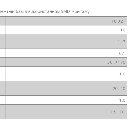
ментній базі з використанням SMD-монтажу.
18 32...
10
1...7
0,1
+30...+170
1,0
20...40
1,0
0.5 1.0...