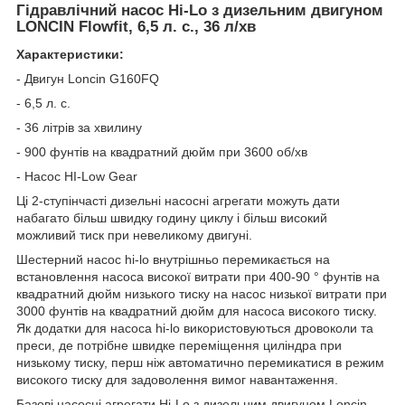
Гідравлічний насос Hi-Lo з дизельним двигуном
LONCIN Flowfit, 6,5 л. с., 36 л/хв
Характеристики:
- Двигун Loncin G160FQ
- 6,5 л. с.
- 36 літрів за хвилину
- 900 фунтів на квадратний дюйм при 3600 об/хв
- Насос HI-Low Gear
Ці 2-ступінчасті дизельні насосні агрегати можуть дати
набагато більш швидку годину циклу і більш високий
можливий тиск при невеликому двигуні.
Шестерний насос hi-lo внутрішньо перемикається на
встановлення насоса високої витрати при 400-90 ° фунтів на
квадратний дюйм низького тиску на насос низької витрати при
3000 фунтів на квадратний дюйм для насоса високого тиску.
Як додатки для насоса hi-lo використовуються дровоколи та
преси, де потрібне швидке переміщення циліндра при
низькому тиску, перш ніж автоматично перемикатися в режим
високого тиску для задоволення вимог навантаження.
Базові насосні агрегати Hi-Lo з дизельним двигуном Loncin