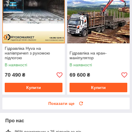
Гідравліка Hyva на
напівпричеп з рухомою
Гідравліка на кран-
підлогою
маніпулятор
В наявності
В наявності
70 490
69 600
₴
₴
Купити
Купити
Показати ще
Про нас
96% позитивних з 25 відгуків за рік