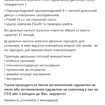
складаються з:
• Одноциліндровий одноциліндровий 4-х тактний дизельний
двигун з повітряним охолодженням.
• Flowfit Hi-Lo шестеренний насос.
• корпус ковпачка Flowfit та приводна муфта
Всі дизельні насосні агрегати повністю зібрані та мають
гарантію 12 місяців.
Ці дизельні насосні агрегати ідеально підходять для
установок, в яких відсутня електрична енергія або умови, які
не підходять для використання електроенергії.
Приклади ідеальних ситуацій використання:
• мобільні програми
• сільськогосподарські застосування
• промислові застосування
• аварійні ситуації харчування
• автокрани.
Також проводиться якісне встановлення гідравліки на
тягач або встановлення гідравліки на самоскид у нас на
СТО або з виїздом до Вас, недорого!
Наявність уточнюйте у менеджера!