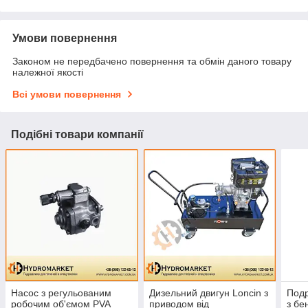
Умови повернення
Законом не передбачено повернення та обмін даного товару
належної якості
Всі умови повернення
Подібні товари компанії
Насос з регульованим
Дизельний двигун Loncin з
Подр
робочим об'ємом PVA
приводом від
з бе