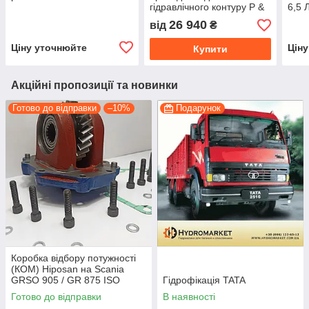
гідравлічного контуру P &
6,5 
T Flowfit, 10,5 л / хв, бак
26 940
від
₴
50 л
Ціну уточнюйте
Цін
Купити
Акційні пропозиції та новинки
Готово до відправки
–10%
Подарунок
Коробка відбору потужності
(КОМ) Hiposan на Scania
GRSO 905 / GR 875 ISO
Гідрофікація TATA
(пневматична)
Готово до відправки
В наявності