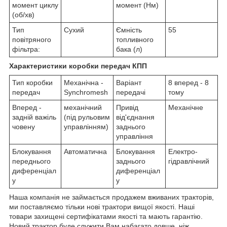
момент циклу
момент (Нм)
(об/хв)
Тип
Сухий
Ємність
55
повітряного
топливного
фільтра:
бака (л)
Характеристики коробки передач КПП
Тип коробки
Механічна -
Варіант
8 вперед - 8
передач
Synchromesh
передачі
тому
Вперед -
механічний
Привід
Механічне
задній важіль
(під рульовим
від'єднання
човену
управлінням)
заднього
управління
Блокування
Автоматична
Блокування
Електро-
переднього
заднього
гідравлічний
диференціал
диференціал
у
у
Наша компанія не займається продажем вживаних тракторів,
ми поставляємо тільки нові трактори вищої якості. Наші
товари захищені сертифікатами якості та мають гарантію.
Новий трактор буде служити Вам набагато довше, ніж