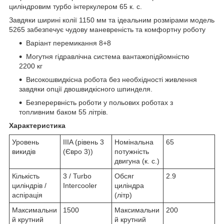
циліндровим турбо інтеркулером 65 к. с.
Завдяки ширині колії 1150 мм та ідеальним розмірами модель
5265 забезпечує чудову маневреність та комфортну роботу
Варіант перемикання 8+8
Могутня гідравлічна система вантажопідйомністю
2200 кг
Високошвидкісна робота без необхідності живлення
завдяки опції двошвидкісного шпинделя.
Безперервність роботи у польових роботах з
топливним баком 55 літрів.
Характеристика
Уровень
IIIA (рівень 3
Номінальна
65
викидів
(Євро 3))
потужність
двигуна (к. с.)
Кількість
3 / Turbo
Обсяг
2.9
циліндрів /
Intercooler
циліндра
аспірація
(літр)
Максимальни
1500
Максимальни
200
й крутний
й крутний