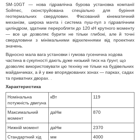
SM-10GT — нова гідравлічна бурова установка компанії
Soilmec, сконструйована спеціально для буріння
геотермальних свердловин. Фіксований кінематичний
механізм, широка мачта і система пуш-пул з гідравлічним
циліндром, здатним переробляти до 120 кН крутного моменту
— все це дозволяє бурити не тільки глибокі, але й точні
свердловини з мінімальними відхиленнями від проектних
значень.
Відносно мала вага установки і гумова гусенична ходова
частина в сукупності дають дуже низький тиск на ґрунт, що
дозволяє використовувати цю техніку не тільки на будівельних
майданчиках, а й у вже впорядкованих зонах — парках, садах
та приватних дворах. .
Характеристика
Номінальна
кВт
119
потужність двигуна
Максимальний
даНм
870
момент
Нижній момент
даНм
2370
Стандартний хід
мм
4000