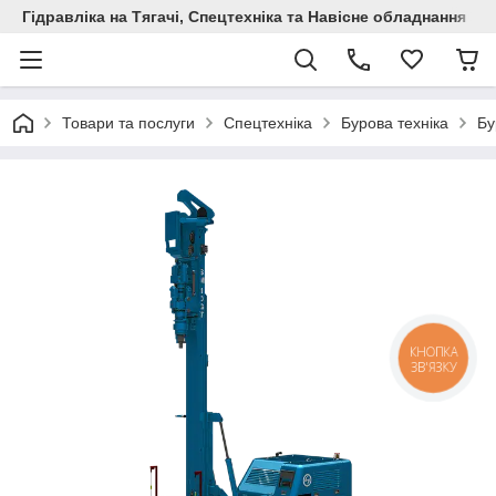
Гідравліка на Тягачі, Спецтехніка та Навісне обладнання
Товари та послуги
Спецтехніка
Бурова техніка
Бу
КНОПКА
ЗВ'ЯЗКУ