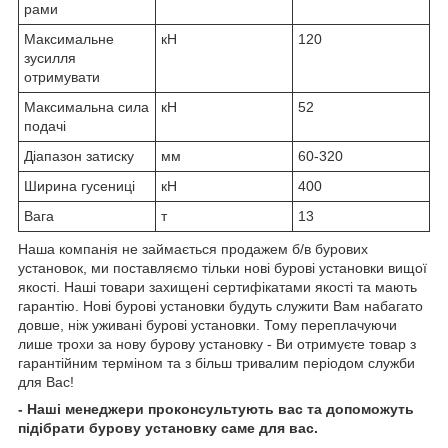
рами
Максимальне
кН
120
зусилля
отримувати
Максимальна сила
кН
52
подачі
Діапазон затиску
мм
60-320
Ширина гусениці
кН
400
Вага
т
13
Наша компанія не займається продажем б/в бурових
установок, ми поставляємо тільки нові бурові установки вищої
якості. Наші товари захищені сертифікатами якості та мають
гарантію. Нові бурові установки будуть служити Вам набагато
довше, ніж уживані бурові установки. Тому переплачуючи
лише трохи за нову бурову установку - Ви отримуєте товар з
гарантійним терміном та з більш тривалим періодом служби
для Вас!
- Наші менеджери проконсультують вас та допоможуть
підібрати бурову установку саме для вас.