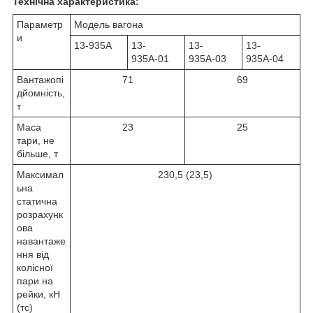
Технічна характеристика:
Параметр
Модель вагона
и
13-935А
13-
13-
13-
935А-01
935А-03
935А-04
Вантажопі
71
69
дйомність,
т
Маса
23
25
тари, не
більше, т
Максимал
230,5 (23,5)
ьна
статична
розрахунк
ова
навантаже
ння від
колісної
пари на
рейки, кН
(тс)