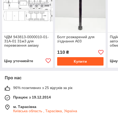
ЧДМ 943813-0000010-01-
Болт розжарений для
Під
31А-01 31м3 для
з'єднання А03
авто
перевезення аміаку
обм
мож
110
₴
ППН
Ціну уточнюйте
Цін
Купити
Про нас
96% позитивних з 25 відгуків за рік
Працює з 19.12.2014
м. Тарасівка
Київська область , Тарасівка, Україна