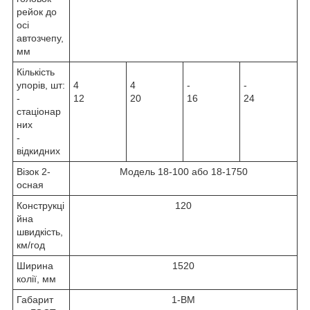
рейок до
осі
автозчепу,
мм
Кількість
упорів, шт:
4
4
-
-
-
12
20
16
24
стаціонар
них
-
відкидних
Візок 2-
Модель 18-100 або 18-1750
осная
Конструкці
120
йна
швидкість,
км/год
Ширина
1520
колії, мм
Габарит
1-ВМ