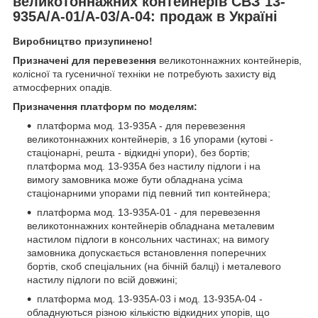
великотоннажних контейнерів СВЗ 13-
935А/А-01/А-03/А-04: продаж в Україні
Виробництво призупинено!
Призначені для перевезення
великотоннажних контейнерів,
колісної та гусеничної техніки не потребують захисту від
атмосферних опадів.
Призначення платформ по моделям:
платформа мод. 13-935А - для перевезення
великотоннажних контейнерів, з 16 упорами (кутові -
стаціонарні, решта - відкидні упори), без бортів;
платформа мод. 13-935А без настилу підлоги і на
вимогу замовника може бути обладнана усіма
стаціонарними упорами під певний тип контейнера;
платформа мод. 13-935А-01 - для перевезення
великотоннажних контейнерів обладнана металевим
настилом підлоги в консольних частинах; на вимогу
замовника допускається встановлення поперечних
бортів, скоб спеціальних (на бічній балці) і металевого
настилу підлоги по всій довжині;
платформа мод. 13-935А-03 і мод. 13-935А-04 -
обладнуються різною кількістю відкидних упорів, що