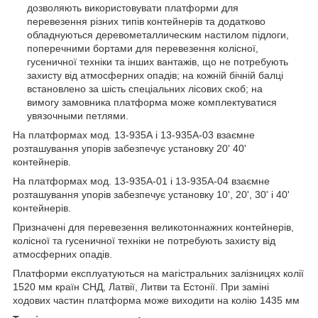
дозволяють використовувати платформи для
перевезення різних типів контейнерів та додатково
обладнуються деревометаллическим настилом підлоги,
поперечними бортами для перевезення колісної,
гусеничної техніки та інших вантажів, що не потребують
захисту від атмосферних опадів; на кожній бічній балці
встановлено за шість спеціальних лісових скоб; на
вимогу замовника платформа може комплектуватися
увязочными петлями.
На платформах мод. 13-935А і 13-935А-03 взаємне
розташування упорів забезпечує установку 20' 40'
контейнерів.
На платформах мод. 13-935А-01 і 13-935А-04 взаємне
розташування упорів забезпечує установку 10', 20', 30' і 40'
контейнерів.
Призначені для перевезення великотоннажних контейнерів,
колісної та гусеничної техніки не потребують захисту від
атмосферних опадів.
Платформи експлуатуються на магістральних залізницях колії
1520 мм країн СНД, Латвії, Литви та Естонії. При заміні
ходових частин платформа може виходити на колію 1435 мм