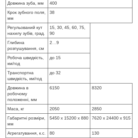
Довжина зуба, мм
400
Крок зубного поля,
38
мм
Регульований кут
15, 30, 45, 60, 75,
нахилу зубів, град.
90
Глибина
2…9
розпушування, см
Робоча швидкість,
до 15
км/год
Транспортна
до 32
швидкість, км/год
Довжина в
6150
8320
робочому
положенні, мм
Маса, кг
2050
2850
Габаритні розміри,
5450 х 15200 х 880
7620 х 24400 х 915
мм
Агрегатування, к.с.
80
130