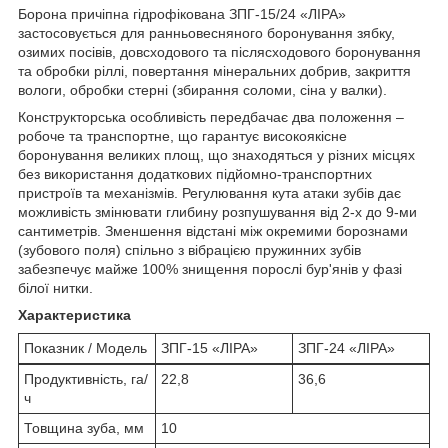
Борона причіпна гідрофікована ЗПГ-15/24 «ЛІРА»
застосовується для ранньовесняного боронування зябку,
озимих посівів, довсходового та післясходового боронування
та обробки ріллі, повертання мінеральних добрив, закриття
вологи, обробки стерні (збирання соломи, сіна у валки).
Конструкторська особливість передбачає два положення –
робоче та транспортне, що гарантує високоякісне
боронування великих площ, що знаходяться у різних місцях
без використання додаткових підйомно-транспортних
пристроїв та механізмів. Регулювання кута атаки зубів дає
можливість змінювати глибину розпушування від 2-х до 9-ми
сантиметрів. Зменшення відстані між окремими борознами
(зубового поля) спільно з вібрацією пружинних зубів
забезпечує майже 100% знищення порослі бур'янів у фазі
білої нитки.
Характеристика
Показник / Модель
ЗПГ-15 «ЛІРА»
ЗПГ-24 «ЛІРА»
Продуктивність, га/
22,8
36,6
ч
Товщина зуба, мм
10