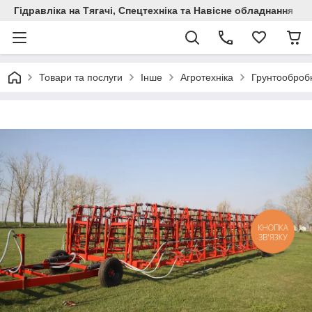
Гідравліка на Тягачі, Спецтехніка та Навісне обладнання
Товари та послуги
Інше
Агротехніка
Грунтообробн
КНОПКА
ЗВ'ЯЗКУ