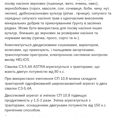
посіву насіння зернових (пшениця, жито, ячмінь, овес),
зернобобових (горох, квасоля, соя, сочевиця, боби, чину, нут,
люпин), дрібнонасіннєвих культур (ріпак , гірчиця), сипучого та
середньо сипучого насіння трав з одночасним внесенням
мінеральних добрив та прикочуванням ґрунту в засіяних
рядках. Може бути використана для посіву насіння інших
культур, близьких до зернових за розмірами насіння та
нормами висіву (гречка, просо, сорго та ін.).
Комплектується дводисковими сошниками, варіатором,
колесами, що прикочують, і пальцевим загортачами,
транспортним пристроєм, електронною системою контролю
висіву HELIOS.
Сівалка СЗ-5,4А ASTRA агрегатується з тракторами, що
мають двигун потужністю від 80 к.с.
При використанні зчеплення СП 10,8 можна складати
тракторний гідрофікований широкозахватний агрегат із двох
сівалок СЗ-5,4А.
Двосілковий агрегат зі зчіпкою СП 10,8 підвищує
продуктивність у 1,5-2 рази. Зчіпка агрегатується з
тракторами, оснащеними двигунами потужністю від 150 к.с.
причіпним способом.