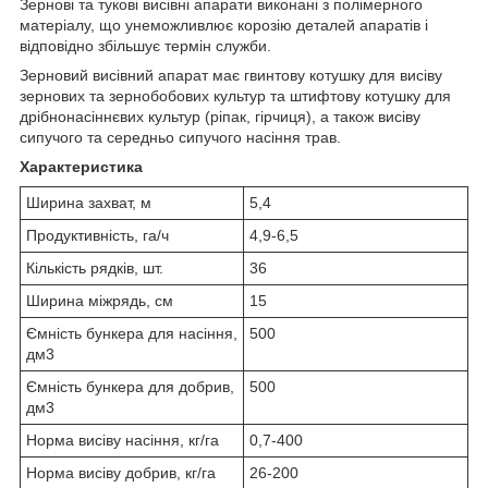
Зернові та тукові висівні апарати виконані з полімерного
матеріалу, що унеможливлює корозію деталей апаратів і
відповідно збільшує термін служби.
Зерновий висівний апарат має гвинтову котушку для висіву
зернових та зернобобових культур та штифтову котушку для
дрібнонасіннєвих культур (ріпак, гірчиця), а також висіву
сипучого та середньо сипучого насіння трав.
Характеристика
Ширина захват, м
5,4
Продуктивність, га/ч
4,9-6,5
Кількість рядків, шт.
36
Ширина міжрядь, см
15
Ємність бункера для насіння,
500
дм
3
Ємність бункера для добрив,
500
дм
3
Норма висіву насіння, кг/га
0,7-400
Норма висіву добрив, кг/га
26-200