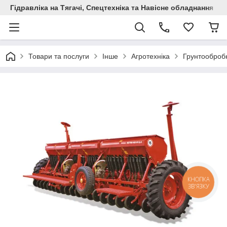
Гідравліка на Тягачі, Спецтехніка та Навісне обладнання
Товари та послуги
Інше
Агротехніка
Грунтообробн
КНОПКА
ЗВ'ЯЗКУ