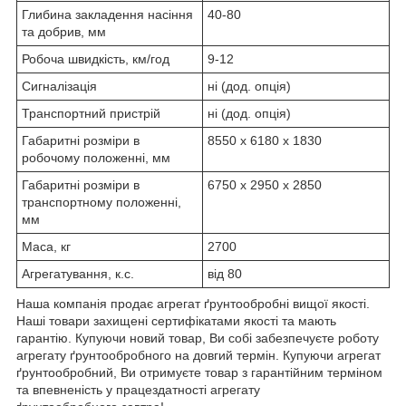
Глибина закладення насіння
40-80
та добрив, мм
Робоча швидкість, км/год
9-12
Сигналізація
ні (дод. опція)
Транспортний пристрій
ні (дод. опція)
Габаритні розміри в
8550 x 6180 x 1830
робочому положенні, мм
Габаритні розміри в
6750 x 2950 x 2850
транспортному положенні,
мм
Маса, кг
2700
Агрегатування, к.с.
від 80
Наша компанія продає агрегат ґрунтообробні вищої якості.
Наші товари захищені сертифікатами якості та мають
гарантію. Купуючи новий товар, Ви собі забезпечуєте роботу
агрегату ґрунтообробного на довгий термін. Купуючи агрегат
ґрунтообробний, Ви отримуєте товар з гарантійним терміном
та впевненість у працездатності агрегату