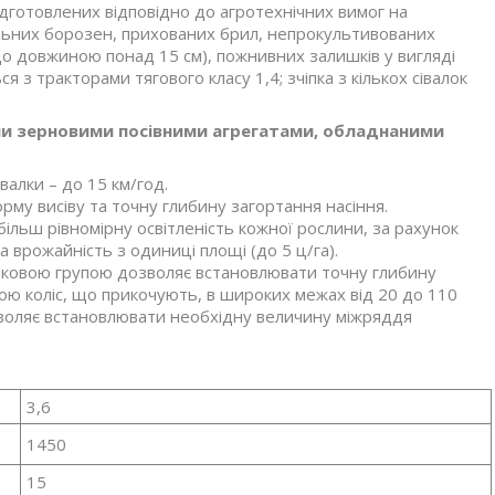
 підготовлених відповідно до агротехнічних вимог на
льних борозен, прихованих брил, непрокультивованих
що довжиною понад 15 см), пожнивних залишків у вигляді
я з тракторами тягового класу 1,4; зчіпка з кількох сівалок
ми зерновими посівними агрегатами, обладнаними
валки – до 15 км/год.
орму висіву та точну глибину загортання насіння.
ільш рівномірну освітленість кожної рослини, за рахунок
 врожайність з одиниці площі (до 5 ц/га).
иковою групою дозволяє встановлювати точну глибину
ою коліс, що прикочують, в широких межах від 20 до 110
озволяє встановлювати необхідну величину міжряддя
3,6
1450
15