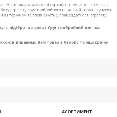
ті. Наші товари захищені сертифікатами якості та мають
оботу агрегату ґрунтообробного на довгий термін. Купуючи
ним терміном та впевненість у працездатності агрегату
уть підібрати агрегат ґрунтообробний для вас.
Також відправимо Вам товар в Європу та інші країни
М
АСОРТИМЕНТ