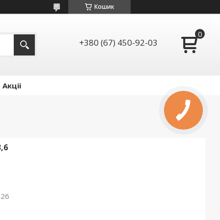
Кошик
+380 (67) 450-92-03
Акціі
,6
026