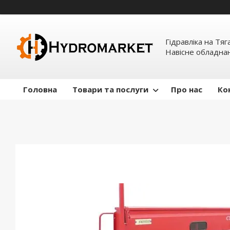
Гідравліка на Тяг
Навісне обладна
Головна
Товари та послуги
Про нас
Ко