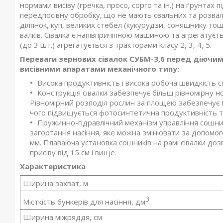
нормами висіву (гречка, просо, сорго та ін.) на ґрунтах
передпосівну обробку, що не мають свальних та розва
ділянок, куп, великих стебел (кукурудзи, соняшнику то
валків. Сівалка є напівпричіпною машиною та агрегатуєтьс
(до 3 шт.) агрегатується з тракторами класу 2, 3, 4, 5.
Переваги зернових сівалок СУБМ-3,6 перед діючи
висівними апаратами механічного типу:
Висока продуктивність і висока робоча швидкість сі
Конструкція сівалки забезпечує більш рівномірну н
Рівномірний розподіл рослин за площею забезпечує б
чого підвищується фотосинтетична продуктивність та
Пружинно-гідравлічний механізм управління сошн
загортання насіння, яке можна змінювати за допомог
мм. Плаваюча установка сошників на рамі сівалки д
присіву від 15 см і вище.
Характеристика
Ширина захват, м
3
Місткість бункерів для насіння, дм
Ширина міжряддя, см