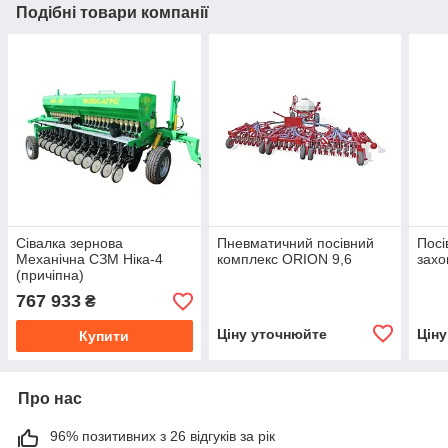
Подібні товари компанії
Сівалка зернова
Пневматичний посівний
Посі
Механічна СЗМ Ніка-4
комплекс ORION 9,6
захо
(причіпна)
767 933
₴
Ціну уточнюйте
Цін
Купити
Про нас
96% позитивних з 26 відгуків за рік