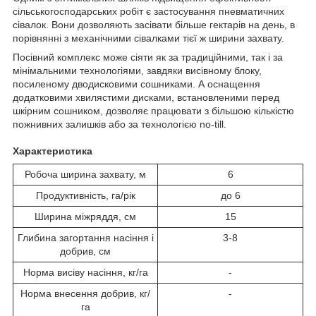
сільськогосподарських робіт є застосування пневматичних
сівалок. Вони дозволяють засівати більше гектарів на день, в
порівнянні з механічними сівалками тієї ж ширини захвату.
Посівний комплекс може сіяти як за традиційними, так і за
мінімальними технологіями, завдяки висівному блоку,
посиленому дводисковими сошниками. А оснащення
додатковими хвилястими дисками, встановленими перед
шкірним сошником, дозволяє працювати з більшою кількістю
пожнивних залишків або за технологією no-till.
Характеристика
Робоча ширина захвату, м
6
Продуктивність, га/рік
до 6
Ширина міжряддя, см
15
Глибина загортання насіння і
3-8
добрив, см
Норма висіву насіння, кг/га
-
Норма внесення добрив, кг/
-
га