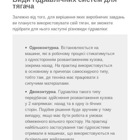
тягача
Залежно від того, для вирішення яких виробничих завдань
ви плануєте використовувати свій тягач, ви зможете
підібрати для нього наступні різновиди гідравліки:
Одноконтурна
. Встановлюється на
машини, які в робочому процесі стикатимуться
з одностороннім розвантаженням кузова,
зокрема назад. На практиці використовується
в основному в причепах самоскидного типу,
тобто там, де техніка має працювати з
сипучими матеріалами.
Двоконтурна
. Гідравліка такого типу
передбачає здійснення розвантаження кузова
у 2 напрямках: назад та в одну із бічних
сторін. Подібне рішення буде зручним у тому
випадку, якщо має бути робота в умовах
обмеженого вільного простору. На практиці
найбільшого застосування такі гідросистеми
отримали в машинах, що використовуються на
будівельних майданчиках.