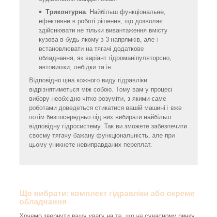
Триконтурна
. Найбільш функціональне,
ефективне в роботі рішення, що дозволяє
здійснювати не тільки вивантаження вмісту
кузова в будь-якому з 3 напрямків, але і
встановлювати на тягачі додаткове
обладнання, як варіант гідроманіпуляторсно,
автовишки, лебідки та ін.
Відповідно ціна кожного виду гідравліки
відрізнятиметься між собою. Тому вам у процесі
вибору необхідно чітко розуміти, з якими саме
роботами доведеться стикатися вашій машині і вже
потім безпосередньо під них вибирати найбільш
відповідну гідросистему. Так ви зможете забезпечити
своєму тягачу бажану функціональність, але при
цьому уникнете невиправданих переплат.
Що вибрати: комплект гідравліки або окреме
обладнання
Хочемо звернути вашу увагу на те, що на сучасному ринку