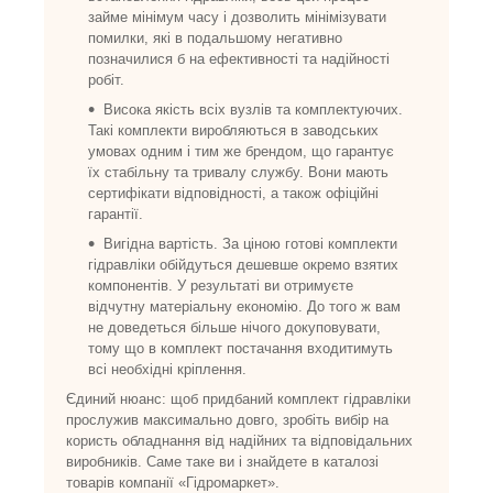
займе мінімум часу і дозволить мінімізувати
помилки, які в подальшому негативно
позначилися б на ефективності та надійності
робіт.
Висока якість всіх вузлів та комплектуючих.
Такі комплекти виробляються в заводських
умовах одним і тим же брендом, що гарантує
їх стабільну та тривалу службу. Вони мають
сертифікати відповідності, а також офіційні
гарантії.
Вигідна вартість. За ціною готові комплекти
гідравліки обійдуться дешевше окремо взятих
компонентів. У результаті ви отримуєте
відчутну матеріальну економію. До того ж вам
не доведеться більше нічого докуповувати,
тому що в комплект постачання входитимуть
всі необхідні кріплення.
Єдиний нюанс: щоб придбаний комплект гідравліки
прослужив максимально довго, зробіть вибір на
користь обладнання від надійних та відповідальних
виробників. Саме таке ви і знайдете в каталозі
товарів компанії «Гідромаркет».