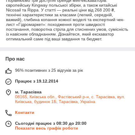
Порівнюємо три доступні бренди міні-екскаваторів:
європейську Kingway польської збірки, а також китайські
Nicosail та Rippa. У статті — реальні ціни від 268 200 ₴,
технічні характеристики за класами (легкий, середній,
важкий), глибина копання кожної моделі та експертний чек-
лист «Гідромаркет»: походження проти швидкості
постачання, поворотна стріла для стиснених умов, сумісність
із навісним обладнанням. Дізнайтеся, який екскаватор
оптимальний саме під ваші завдання та бюджет.
Про нас
96% позитивних з 25 відгуків за рік
Працює з 19.12.2014
м. Тарасівка
08165, Київська обл., Фастівський р-н, с. Тарасівка, вул.
Київська, будинок 1Б, Тарасівка, Україна
Контакти
Сьогодні працює з 08:30 до 20:00
Показати весь графік роботи