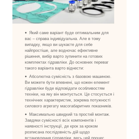
Який саме варіант буде оптимальним для
вас – справа індивідуальна. Але в тому
випадку, якщо ви шукаєте для себе
найпростіше, але водночас ефективне
рішення, вибір варто зупинити на готових
комплектах гідравліки. До основних переваг
такого варіанта варто віднести:
Абсолютна сумісність з базовою машиною.
Ви можете бути впевнені, що кожен елемент
гідравліки буде відповідати особливостям
техніки, на яку він монтується. Це стосується і
технічних характеристик, зокрема потужності
силового агрегату масогабаритних показників.
Максимально швидкий та простий монтаж.
Завдяки сумісності всіх компонентів і
наявності інструкції, де крок за кроком
розписана послідовність дій щодо
встановлення гідравліки, весь цей процес