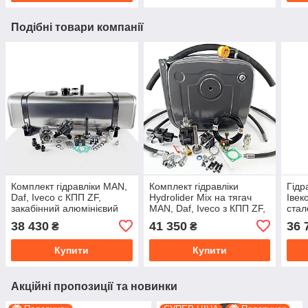
Подібні товари компанії
Комплект гідравліки MAN,
Комплект гідравліки
Гідр
Daf, Iveco c КПП ZF,
Hydrolider Mix на тягач
Івек
закабінний алюмінієвий
MAN, Daf, Iveco з КПП ZF,
стал
бак
бічний сталевий бак
38 430
41 350
36 
₴
₴
Купити
Купити
Акційні пропозиції та новинки