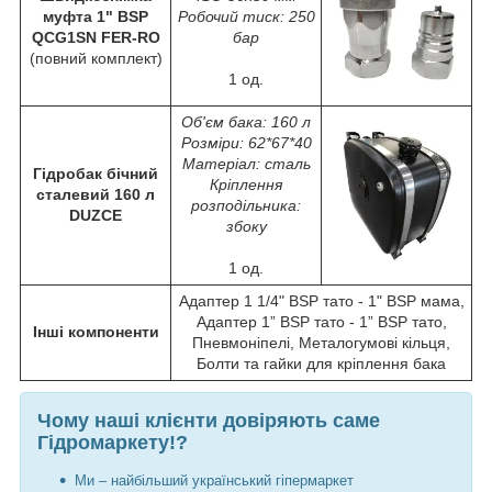
муфта 1" BSP
Робочий тиск: 250
QCG1SN FER-RO
бар
(повний комплект)
1 од.
Об'єм бака: 160 л
Розміри: 62*67*40
Матеріал: сталь
Гідробак бічний
Кріплення
сталевий 160 л
розподільника:
DUZCE
збоку
1 од.
Адаптер 1 1/4" BSP тато - 1" BSP мама,
Адаптер 1” BSP тато - 1” BSP тато,
Інші компоненти
Пневмоніпелі, Металогумові кільця,
Болти та гайки для кріплення бака
Чому наші клієнти довіряють саме
Гідромаркету!?
Ми – найбільший український гіпермаркет