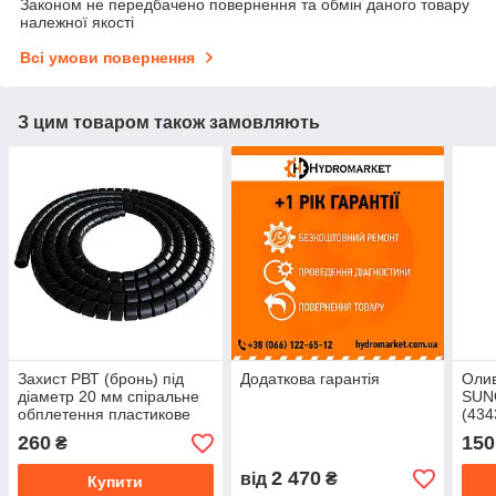
Законом не передбачено повернення та обмін даного товару
належної якості
Всі умови повернення
З цим товаром також замовляють
Захист РВТ (бронь) під
Додаткова гарантія
Олив
діаметр 20 мм спіральне
SUN
обплетення пластикове
(434
гнучке
260
150
₴
2 470
від
₴
Купити