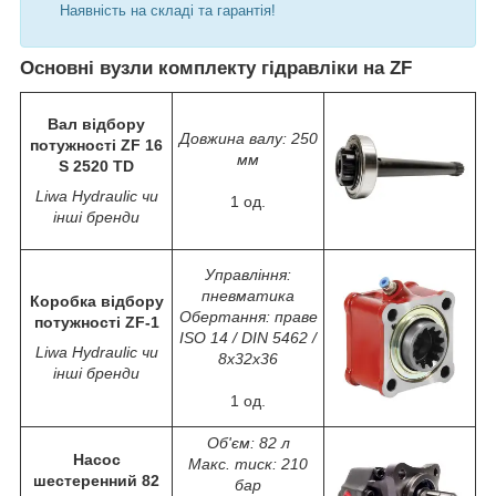
Наявність на складі та гарантія!
Основні вузли комплекту гідравліки на ZF
Вал відбору
Довжина валу: 250
потужності ZF 16
мм
S 2520 TD
Liwa Hydraulic чи
1 од.
інші бренди
Управління:
пневматика
Коробка відбору
Обертання: праве
потужності ZF-1
ISO 14 / DIN 5462 /
Liwa Hydraulic чи
8x32x36
інші бренди
1 од.
Об'єм: 82 л
Насос
Макс. тиск: 210
шестеренний 82
бар