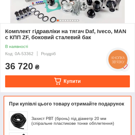
Комплект гідравліки на тягач Daf, Iveco, MAN
c КПП ZF, боковий сталевий бак
В наявності
Код: 0А-53362
Роздріб
КНОПКА
ЗВ'ЯЗКУ
36 720
₴
Купити
При купівлі цього товару отримайте подарунок
Захист РВТ (бронь) під діаметр 20 мм
(спіральне пластикове тонке обплетення)