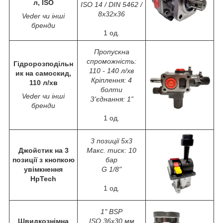
л, ISO
ISO 14 / DIN 5462 /
8x32x36
Veder чи інші
бренди
1 од.
Пропускна
спроможність:
Гідророзподільн
110 - 140 л/хв
ик на самоскид,
Кріплення: 4
110 л/хв
болти
Veder чи інші
З'єднання: 1”
бренди
1 од.
3 позиції 5x3
Джойстик на 3
Макс. тиск: 10
позиції з кнопкою
бар
увімкнення
G 1/8"
HpTech
1 од.
1" BSP
Швидкознімна
ISO 36x30 мм