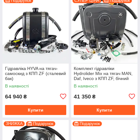
Подарунок
СУПЕР ЦІНА
Подарунок
Гідравліка HYVA на тягач-
Комплект гідравліки
самоскид з КПП ZF (сталевий
Hydrolider Mix на тягач MAN,
бак)
Daf, Iveco з КПП ZF, бічний
сталевий бак
В наявності
В наявності
64 940
41 350
₴
₴
Купити
Купити
ЗНИЖКА
Подарунок
Подарунок