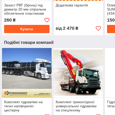
Захист РВТ (бронь) під
Додаткова гарантія
Олив
діаметр 20 мм спіральне
SUN
обплетення пластикове
(434
гнучке
260
150
₴
2 470
від
₴
Купити
Подібні товари компанії
Комплект гідравліки на
Комплект триконтурної
Гідр
тягач напівпричіп-
універсальної гідравліки
тяга
цистерну
на спецтехніку