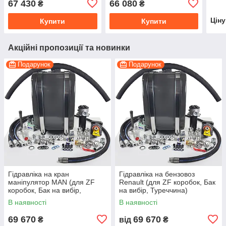
67 430
66 080
₴
₴
Цін
Купити
Купити
Акційні пропозиції та новинки
Подарунок
Подарунок
Гідравліка на кран
Гідравліка на бензовоз
маніпулятор MAN (для ZF
Renault (для ZF коробок, Бак
коробок, Бак на вибір,
на вибір, Туреччина)
Туреччина)
В наявності
В наявності
69 670
69 670
₴
від
₴