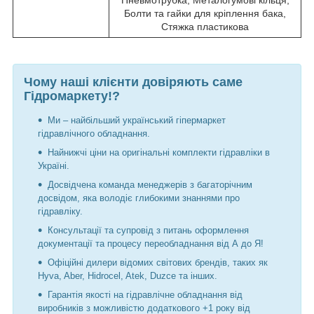
Пневмотрубка, Металогумові кільця,
Болти та гайки для кріплення бака,
Стяжка пластикова
Чому наші клієнти довіряють саме
Гідромаркету!?
Ми – найбільший український гіпермаркет
гідравлічного обладнання.
Найнижчі ціни на оригінальні комплекти гідравліки в
Україні.
Досвідчена команда менеджерів з багаторічним
досвідом, яка володіє глибокими знаннями про
гідравліку.
Консультації та супровід з питань оформлення
документації та процесу переобладнання від А до Я!
Офіційні дилери відомих світових брендів, таких як
Hyva, Aber, Hidrocel, Atek, Duzce та інших.
Гарантія якості на гідравлічне обладнання від
виробників з можливістю додаткового +1 року від