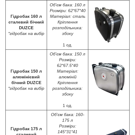
Об'єм бака: 160 л
Розміри: 62*67*40
Гідробак 160 л
Матеріал: сталь
сталевий бічний
Кріплення
DUZCE
розподільника:
*гідробак на вибір
збоку
1 од.
Об'єм бака: 150 л
Розміри:
62*67.5*40
Гідробак 150 л
Матеріал:
алюмінієвий
алюміній
бічний DUZCE
Кріплення
*гідробак на вибір
розподільника:
збоку
1 од.
Об'єм бака: 160-
175 л
Розміри:
Гідробак 175 л
145*31*41
сталевий