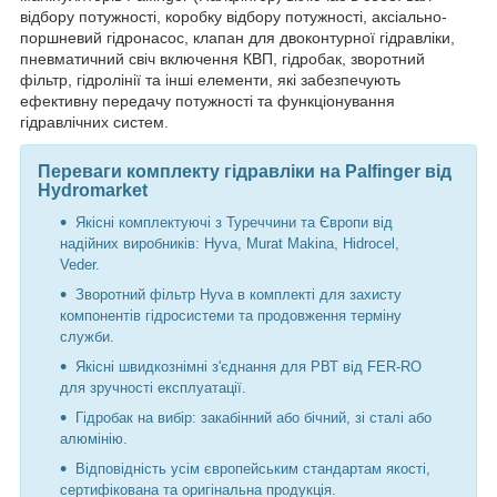
відбору потужності, коробку відбору потужності, аксіально-
поршневий гідронасос, клапан для двоконтурної гідравліки,
пневматичний свіч включення КВП, гідробак, зворотний
фільтр, гідролінії та інші елементи, які забезпечують
ефективну передачу потужності та функціонування
гідравлічних систем.
Переваги комплекту гідравліки на Palfinger від
Hydromarket
Якісні комплектуючі з Туреччини та Європи від
надійних виробників: Hyva, Murat Makina, Hidrocel,
Veder.
Зворотний фільтр Hyva в комплекті для захисту
компонентів гідросистеми та продовження терміну
служби.
Якісні швидкознімні з'єднання для РВТ від FER-RO
для зручності експлуатації.
Гідробак на вибір: закабінний або бічний, зі сталі або
алюмінію.
Відповідність усім європейським стандартам якості,
сертифікована та оригінальна продукція.