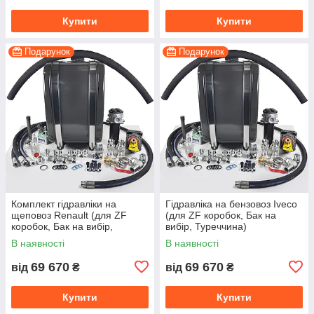
Купити
Купити
Подарунок
Подарунок
Комплект гідравліки на
Гідравліка на бензовоз Iveco
щеповоз Renault (для ZF
(для ZF коробок, Бак на
коробок, Бак на вибір,
вибір, Туреччина)
Туреччина)
В наявності
В наявності
69 670
69 670
від
₴
від
₴
Купити
Купити