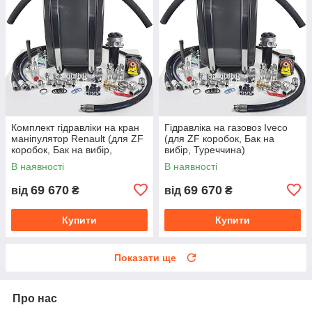
Комплект гідравліки на кран
Гідравліка на газовоз Iveco
маніпулятор Renault (для ZF
(для ZF коробок, Бак на
коробок, Бак на вибір,
вибір, Туреччина)
Туреччина)
В наявності
В наявності
69 670
69 670
від
₴
від
₴
Купити
Купити
Показати ще
Про нас