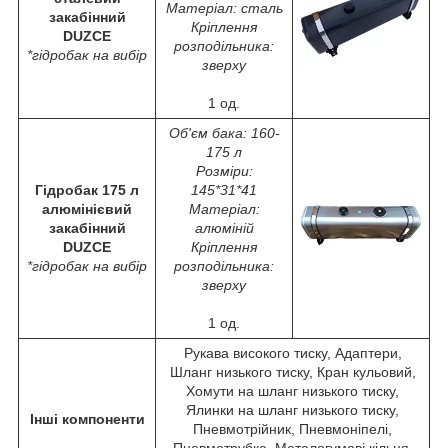
Матеріал: сталь
закабінний
Кріплення
DUZCE
розподільника:
*гідробак на вибір
зверху
1 од.
Об'єм бака: 160-
175 л
Розміри:
Гідробак 175 л
145*31*41
алюмінієвий
Матеріал:
закабінний
алюміній
DUZCE
Кріплення
*гідробак на вибір
розподільника:
зверху
1 од.
Рукава високого тиску, Адаптери,
Шланг низького тиску, Кран кульовий,
Хомути на шланг низького тиску,
Ялинки на шланг низького тиску,
Інші компоненти
Пневмотрійник, Пневмоніпелі,