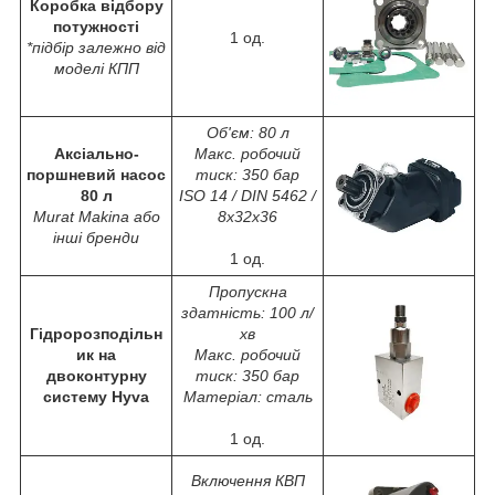
Коробка відбору
потужності
1 од.
*підбір залежно від
моделі КПП
Об'єм: 80 л
Аксіально-
Макс. робочий
поршневий насос
тиск: 350 бар
80 л
ISO 14 / DIN 5462 /
Murat Makina або
8x32x36
інші бренди
1 од.
Пропускна
здатність: 100 л/
Гідророзподільн
хв
ик на
Макс. робочий
двоконтурну
тиск: 350 бар
систему Hyva
Матеріал: сталь
1 од.
Включення КВП