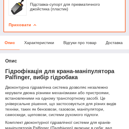
Підставка-супорт для превматичного
джойстика (пластик)
Приховати
Опис
Характеристики
Відгуки про товар
Доставка
Опис
Гідрофікація для крана-маніпулятора
Palfinger, вибір гідробака
Двоконтурна гідравлічна система дозволяє незалежно
керувати двома різними механізмами або пристроями,
встановленими на одному транспортному засобі. Це
універсальне рішення, що застосовується для різних видів
техніки, таких як бензовози, газовози, маніпулятори,
самоскиди, щеповози, системи рухомого підлоги.
Комплект двоконтурної гідравлічної системи для кранів-
маніпуляторів Palfinger (Палфінгер) включає в себе: вал