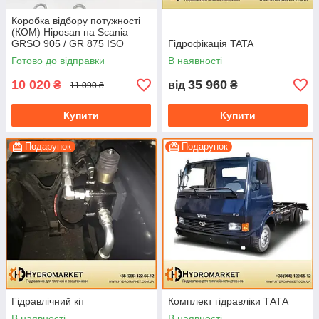
Коробка відбору потужності
(КОМ) Hiposan на Scania
GRSO 905 / GR 875 ISO
Гідрофікація TATA
(пневматична)
Готово до відправки
В наявності
10 020
35 960
₴
від
₴
11 090 ₴
Купити
Купити
Подарунок
Подарунок
Гідравлічний кіт
Комплект гідравліки ТАТА
В наявності
В наявності