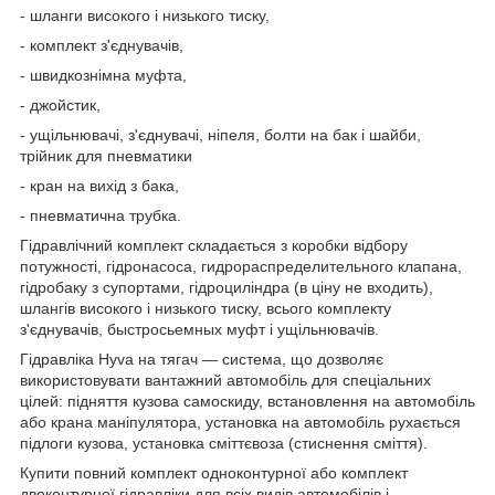
- шланги високого і низького тиску,
- комплект з'єднувачів,
- швидкознімна муфта,
- джойстик,
- ущільнювачі, з'єднувачі, ніпеля, болти на бак і шайби,
трійник для пневматики
- кран на вихід з бака,
- пневматична трубка.
Гідравлічний комплект складається з коробки відбору
потужності, гідронасоса, гидрораспределительного клапана,
гідробаку з супортами, гідроциліндра (в ціну не входить),
шлангів високого і низького тиску, всього комплекту
з'єднувачів, быстросьемных муфт і ущільнювачів.
Гідравліка Hyva на тягач ― система, що дозволяє
використовувати вантажний автомобіль для спеціальних
цілей: підняття кузова самоскиду, встановлення на автомобіль
або крана маніпулятора, установка на автомобіль рухається
підлоги кузова, установка сміттєвоза (стиснення сміття).
Купити повний комплект одноконтурної або комплект
двоконтурної гідравліки для всіх видів автомобілів і