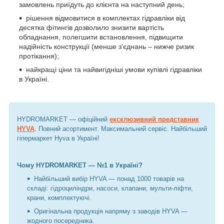
замовлень приїдуть до клієнта на наступний день;
рішення відмовитися в комплектах гідравліки від
десятка фітингів дозволило знизити вартість
обладнання, полегшити встановлення, підвищити
надійність конструкції (менше з'єднань – нижче ризик
протікання);
найкращі ціни та найвигідніші умови купівлі гідравліки
в Україні.
HYDROMARKET — офіційний
ексклюзивний представник
HYVA
. Повний асортимент. Максимальний сервіс. Найбільший
гіпермаркет Hyva в Україні!
Чому HYDROMARKET — №1 в Україні?
Найбільший вибір HYVA — понад 1000 товарів на
складі: гідроциліндри, насоси, клапани, мульти-ліфти,
крани, комплектуючі.
Оригінальна продукція напряму з заводів HYVA —
жодного посередника.