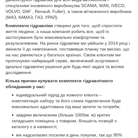
спецтехніки іноземного виробництва SCANIA, MAN, IVECO,
VOLVO, DAF , Renault, Fuller), а також вітчизняного виробника
(МАЗ, КАМАЗ, ГАЗ, УРАЛ).
Комплекти гідравліки
створені для того, щоб спростити
життя людини, а наша компанія робить все, щоб їх
застосування було максимально комфортним та
результативним. На ринок гідравліки ми увійшли у 2014 році і
змінили її до невпізнання, поставивши планку так високо, що
на нас рівняються у багатьох країнах. Своїм клієнтам ми
пропонуємо найкращий сервіс, величезний асортимент,
ідеальні гідравлічні рішення для будь-якої задачі та всілякі
дослідження.
Кілька причин купувати комплекти гідравлічного
обладнання у нас:
індивідуальний підхід до кожного клієнта –
комплектація набору та його схема підключення буде
максимально адаптована під ваші запити та потреби;
завдяки величезним (більше 1000кв. м) критих
складських поміщень з товаром, більшість позицій з
каталогу є в наявності;
ми надсилаємо посилки в день покупки, так що 90%