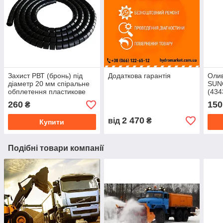
Захист РВТ (бронь) під
Додаткова гарантія
Олив
діаметр 20 мм спіральне
SUN
обплетення пластикове
(434
гнучке
260
150
₴
2 470
від
₴
Купити
Подібні товари компанії