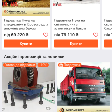
Гідравліка Hyva на
Гідравліка Hyva на
Гідр
спецтехніку в Кіровограді з
снігоочисник з
скот
алюмінієвим баком
алюмінієвим баком
бак
69 220
79 110
від
₴
від
₴
від
Купити
Купити
Акційні пропозиції та новинки
Готово до відправки
–10%
Подарунок