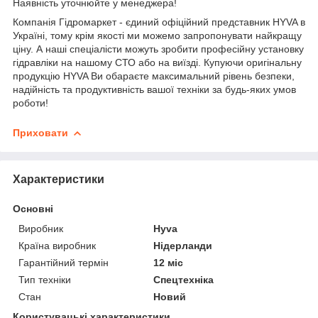
Наявність уточнюйте у менеджера!
Компанія Гідромаркет - єдиний офіційний представник HYVA в
Україні, тому крім якості ми можемо запропонувати найкращу
ціну. А наші спеціалісти можуть зробити професійну установку
гідравліки на нашому СТО або на виїзді. Купуючи оригінальну
продукцію HYVA Ви обараєте максимальний рівень безпеки,
надійність та продуктивність вашої техніки за будь-яких умов
роботи!
Приховати
Характеристики
Основні
Виробник
Hyva
Країна виробник
Нідерланди
Гарантійний термін
12 міс
Тип техніки
Спецтехніка
Стан
Новий
Користувацькі характеристики